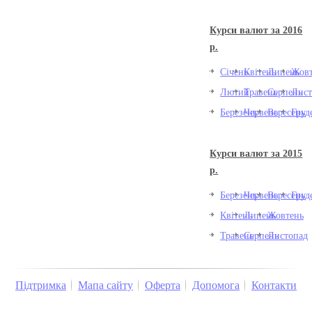
Курси валют за 2016
р.
Січень
Квітень
Липень
Жовт
Лютий
Травень
Серпень
Лист
Березень
Червень
Вересень
Груд
Курси валют за 2015
р.
Березень
Червень
Вересень
Груд
Квітень
Липень
Жовтень
Травень
Серпень
Листопад
Підтримка
Мапа сайту
Оферта
Допомога
Контакти