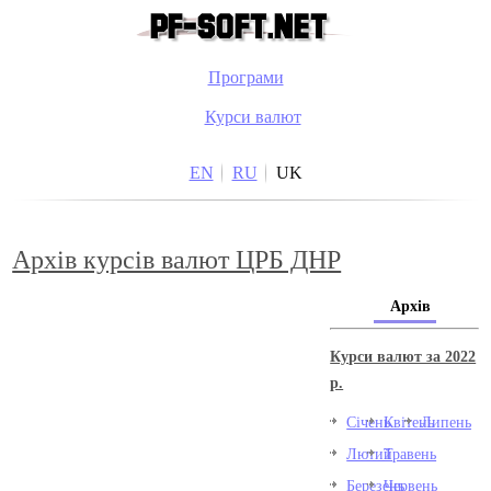
Програми
Курси валют
EN
RU
UK
Архів курсів валют ЦРБ ДНР
Архів
Курси валют за 2022
р.
Січень
Квітень
Липень
Лютий
Травень
Березень
Червень