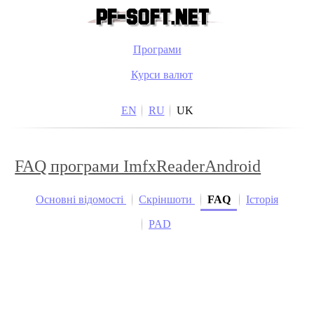
Програми
Курси валют
EN
RU
UK
FAQ програми ImfxReaderAndroid
Основні відомості
Скріншоти
FAQ
Історія
PAD