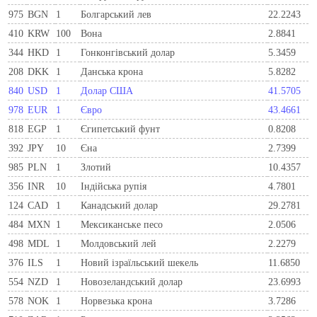
975
BGN
1
Болгарський лев
22.2243
410
KRW
100
Вона
2.8841
344
HKD
1
Гонконгівський долар
5.3459
208
DKK
1
Данська крона
5.8282
840
USD
1
Долар США
41.5705
978
EUR
1
Євро
43.4661
818
EGP
1
Єгипетський фунт
0.8208
392
JPY
10
Єна
2.7399
985
PLN
1
Злотий
10.4357
356
INR
10
Індійська рупія
4.7801
124
CAD
1
Канадський долар
29.2781
484
MXN
1
Мексиканське песо
2.0506
498
MDL
1
Молдовський лей
2.2279
376
ILS
1
Новий ізраїльський шекель
11.6850
554
NZD
1
Новозеландський долар
23.6993
578
NOK
1
Норвезька крона
3.7286