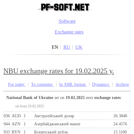
Software
Exchange rates
EN
RU
UK
NBU exchange rates for 19.02.2025 y.
For today
To computer
In XML format
Dynamics
Archive
National Bank of Ukraine
set on
19.02.2025
next
exchange rates
:
set from 19.02.2025
036
AUD
1
Австралійський долар
26.3848
944
AZN
1
Азербайджанський манат
24.4576
933
BYN
1
Бiлоруський рубль
15.1100