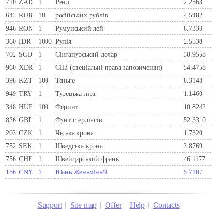
710
ZAR
1
Ренд
2.2563
643
RUB
10
російських рублів
4.5482
946
RON
1
Румунський лей
8.7333
360
IDR
1000
Рупія
2.5538
702
SGD
1
Сінгапурський долар
30.9558
960
XDR
1
СПЗ (спеціальні права запозичення)
54.4758
398
KZT
100
Теньге
8.3148
949
TRY
1
Турецька ліра
1.1460
348
HUF
100
Форинт
10.8242
826
GBP
1
Фунт стерлінгів
52.3310
203
CZK
1
Чеська крона
1.7320
752
SEK
1
Шведська крона
3.8769
756
CHF
1
Швейцарський франк
46.1177
156
CNY
1
Юань Женьміньбі
5.7107
Support
Site map
Offer
Help
Contacts