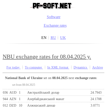
Software
Exchange rates
EN
RU
UK
NBU exchange rates for 08.04.2025 y.
For today
To computer
In XML format
Dynamics
Archive
National Bank of Ukraine
set on
08.04.2025
next
exchange rates
:
set from 08.04.2025
036
AUD
1
Австралійський долар
24.7943
944
AZN
1
Азербайджанський манат
24.1708
012
DZD
10
Алжирський динар
3.0771