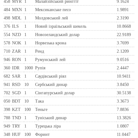
458
MYR
1
Малайзійський ринггіт
9.1624
484
MXN
1
Мексиканське песо
1.9891
498
MDL
1
Молдовський лей
2.3190
376
ILS
1
Новий ізраїльський шекель
10.8668
554
NZD
1
Новозеландський долар
22.9189
578
NOK
1
Норвезька крона
3.7699
710
ZAR
1
Ренд
2.1209
946
RON
1
Румунський лей
9.0516
360
IDR
1000
Рупія
2.4447
682
SAR
1
Саудівський ріял
10.9411
941
RSD
10
Сербський динар
3.8450
702
SGD
1
Сінгапурський долар
30.5138
050
BDT
10
Така
3.3673
398
KZT
100
Теньге
7.8836
788
TND
1
Туніський динар
13.3826
949
TRY
1
Турецька ліра
1.0807
348
HUF
100
Форинт
11.0447