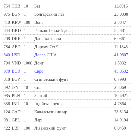
764
THB
10
Бат
11.8916
975
BGN
1
Болгарський лев
23.0338
410
KRW
100
Вона
2.8047
344
HKD
1
Гонконгівський долар
5.2881
208
DKK
1
Данська крона
6.0361
784
AED
1
Дирхам ОАЕ
11.1845
840
USD
1
Долар США
41.0807
704
VND
1000
Донг
1.5932
978
EUR
1
Євро
45.0532
818
EGP
1
Єгипетський фунт
0.7993
392
JPY
10
Єна
2.8069
985
PLN
1
Злотий
10.4921
356
INR
10
Індійська рупія
4.7864
124
CAD
1
Канадський долар
28.8134
981
GEL
1
Ларi
14.9194
422
LBP
100
Ліванський фунт
0.0459