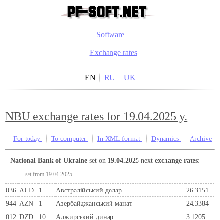
Software
Exchange rates
EN
RU
UK
NBU exchange rates for 19.04.2025 y.
For today
To computer
In XML format
Dynamics
Archive
National Bank of Ukraine
set on
19.04.2025
next
exchange rates
:
set from 19.04.2025
036
AUD
1
Австралійський долар
26.3151
944
AZN
1
Азербайджанський манат
24.3384
012
DZD
10
Алжирський динар
3.1205