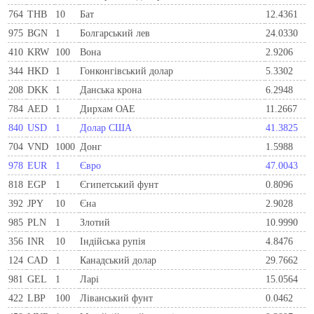
764
THB
10
Бат
12.4361
975
BGN
1
Болгарський лев
24.0330
410
KRW
100
Вона
2.9206
344
HKD
1
Гонконгівський долар
5.3302
208
DKK
1
Данська крона
6.2948
784
AED
1
Дирхам ОАЕ
11.2667
840
USD
1
Долар США
41.3825
704
VND
1000
Донг
1.5988
978
EUR
1
Євро
47.0043
818
EGP
1
Єгипетський фунт
0.8096
392
JPY
10
Єна
2.9028
985
PLN
1
Злотий
10.9990
356
INR
10
Індійська рупія
4.8476
124
CAD
1
Канадський долар
29.7662
981
GEL
1
Ларi
15.0564
422
LBP
100
Ліванський фунт
0.0462