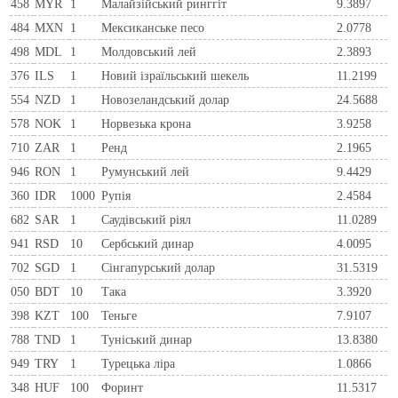
458
MYR
1
Малайзійський ринггіт
9.3897
484
MXN
1
Мексиканське песо
2.0778
498
MDL
1
Молдовський лей
2.3893
376
ILS
1
Новий ізраїльський шекель
11.2199
554
NZD
1
Новозеландський долар
24.5688
578
NOK
1
Норвезька крона
3.9258
710
ZAR
1
Ренд
2.1965
946
RON
1
Румунський лей
9.4429
360
IDR
1000
Рупія
2.4584
682
SAR
1
Саудівський ріял
11.0289
941
RSD
10
Сербський динар
4.0095
702
SGD
1
Сінгапурський долар
31.5319
050
BDT
10
Така
3.3920
398
KZT
100
Теньге
7.9107
788
TND
1
Туніський динар
13.8380
949
TRY
1
Турецька ліра
1.0866
348
HUF
100
Форинт
11.5317