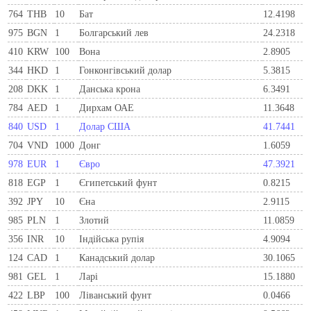
764
THB
10
Бат
12.4198
975
BGN
1
Болгарський лев
24.2318
410
KRW
100
Вона
2.8905
344
HKD
1
Гонконгівський долар
5.3815
208
DKK
1
Данська крона
6.3491
784
AED
1
Дирхам ОАЕ
11.3648
840
USD
1
Долар США
41.7441
704
VND
1000
Донг
1.6059
978
EUR
1
Євро
47.3921
818
EGP
1
Єгипетський фунт
0.8215
392
JPY
10
Єна
2.9115
985
PLN
1
Злотий
11.0859
356
INR
10
Індійська рупія
4.9094
124
CAD
1
Канадський долар
30.1065
981
GEL
1
Ларi
15.1880
422
LBP
100
Ліванський фунт
0.0466