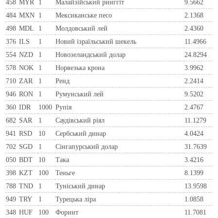
458
MYR
1
Малайзійський ринггіт
9.5662
484
MXN
1
Мексиканське песо
2.1368
498
MDL
1
Молдовський лей
2.4360
376
ILS
1
Новий ізраїльський шекель
11.4966
554
NZD
1
Новозеландський долар
24.8294
578
NOK
1
Норвезька крона
3.9962
710
ZAR
1
Ренд
2.2414
946
RON
1
Румунський лей
9.5202
360
IDR
1000
Рупія
2.4767
682
SAR
1
Саудівський ріял
11.1279
941
RSD
10
Сербський динар
4.0424
702
SGD
1
Сінгапурський долар
31.7639
050
BDT
10
Така
3.4216
398
KZT
100
Теньге
8.1399
788
TND
1
Туніський динар
13.9598
949
TRY
1
Турецька ліра
1.0858
348
HUF
100
Форинт
11.7081