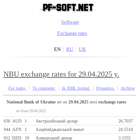
Software
Exchange rates
EN
RU
UK
NBU exchange rates for 29.04.2025 y.
For today
To computer
In XML format
Dynamics
Archive
National Bank of Ukraine
set on
29.04.2025
next
exchange rates
:
set from 29.04.2025
036
AUD
1
Австралійський долар
26.7037
944
AZN
1
Азербайджанський манат
24.5510
012
DZD
10
Алжирський динар
3.1555