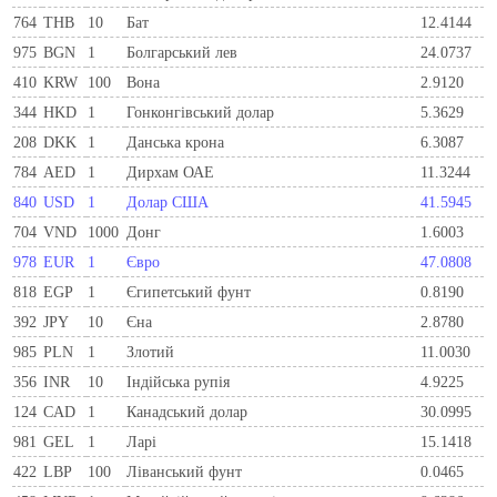
764
THB
10
Бат
12.4144
975
BGN
1
Болгарський лев
24.0737
410
KRW
100
Вона
2.9120
344
HKD
1
Гонконгівський долар
5.3629
208
DKK
1
Данська крона
6.3087
784
AED
1
Дирхам ОАЕ
11.3244
840
USD
1
Долар США
41.5945
704
VND
1000
Донг
1.6003
978
EUR
1
Євро
47.0808
818
EGP
1
Єгипетський фунт
0.8190
392
JPY
10
Єна
2.8780
985
PLN
1
Злотий
11.0030
356
INR
10
Індійська рупія
4.9225
124
CAD
1
Канадський долар
30.0995
981
GEL
1
Ларi
15.1418
422
LBP
100
Ліванський фунт
0.0465