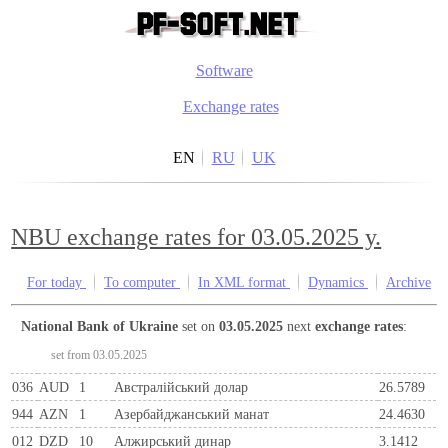
Software
Exchange rates
EN
RU
UK
NBU exchange rates for 03.05.2025 y.
For today
To computer
In XML format
Dynamics
Archive
National Bank of Ukraine
set on
03.05.2025
next
exchange rates
:
set from 03.05.2025
036
AUD
1
Австралійський долар
26.5789
944
AZN
1
Азербайджанський манат
24.4630
012
DZD
10
Алжирський динар
3.1412