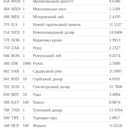
458
MYR
1
Малайзійський ринггіт
9.6386
484
MXN
1
Мексиканське песо
2.1189
498
MDL
1
Молдовський лей
2.4195
376
ILS
1
Новий ізраїльський шекель
11.5227
554
NZD
1
Новозеландський долар
24.6406
578
NOK
1
Норвезька крона
3.9913
710
ZAR
1
Ренд
2.2327
946
RON
1
Румунський лей
9.4574
360
IDR
1000
Рупія
2.5090
682
SAR
1
Саудівський ріял
11.0907
941
RSD
10
Сербський динар
4.0161
702
SGD
1
Сінгапурський долар
31.7806
050
BDT
10
Така
3.4094
398
KZT
100
Теньге
8.0874
788
TND
1
Туніський динар
13.9364
949
TRY
1
Турецька ліра
1.0817
348
HUF
100
Форинт
11.6518