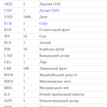
AED
1
Дирхам ОАЕ
USD
1
Долар США
VND
1000
Донг
EUR
1
Євро
EGP
1
Єгипетський фунт
JPY
10
Єна
PLN
1
Злотий
INR
10
Індійська рупія
CAD
1
Канадський долар
GEL
1
Ларi
LBP
100
Ліванський фунт
MYR
1
Малайзійський ринггіт
MXN
1
Мексиканське песо
MDL
1
Молдовський лей
ILS
1
Новий ізраїльський шекель
NZD
1
Новозеландський долар