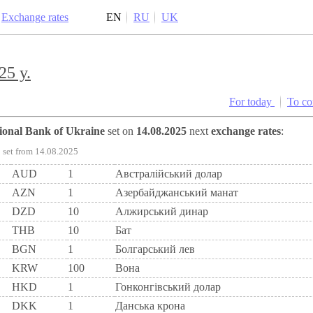
Exchange rates
EN
RU
UK
25 y.
For today
To c
tional Bank of Ukraine
set on
14.08.2025
next
exchange rates
:
set from 14.08.2025
AUD
1
Австралійський долар
AZN
1
Азербайджанський манат
DZD
10
Алжирський динар
THB
10
Бат
BGN
1
Болгарський лев
KRW
100
Вона
HKD
1
Гонконгівський долар
DKK
1
Данська крона