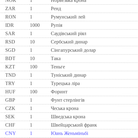
NOK
1
Норвезька крона
ZAR
1
Ренд
RON
1
Румунський лей
IDR
1000
Рупія
SAR
1
Саудівський ріял
RSD
10
Сербський динар
SGD
1
Сінгапурський долар
BDT
10
Така
KZT
100
Теньге
TND
1
Туніський динар
TRY
1
Турецька ліра
HUF
100
Форинт
GBP
1
Фунт стерлінгів
CZK
1
Чеська крона
SEK
1
Шведська крона
CHF
1
Швейцарський франк
CNY
1
Юань Женьміньбі