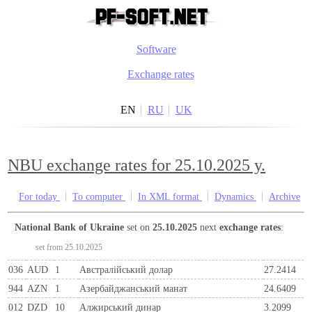
Software
Exchange rates
EN
RU
UK
NBU exchange rates for 25.10.2025 y.
For today
To computer
In XML format
Dynamics
Archive
National Bank of Ukraine
set on
25.10.2025
next
exchange rates
:
set from 25.10.2025
036
AUD
1
Австралійський долар
27.2414
944
AZN
1
Азербайджанський манат
24.6409
012
DZD
10
Алжирський динар
3.2099