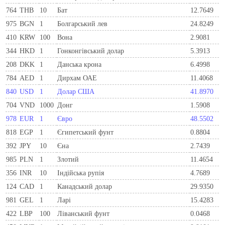
764
THB
10
Бат
12.7649
975
BGN
1
Болгарський лев
24.8249
410
KRW
100
Вона
2.9081
344
HKD
1
Гонконгівський долар
5.3913
208
DKK
1
Данська крона
6.4998
784
AED
1
Дирхам ОАЕ
11.4068
840
USD
1
Долар США
41.8970
704
VND
1000
Донг
1.5908
978
EUR
1
Євро
48.5502
818
EGP
1
Єгипетський фунт
0.8804
392
JPY
10
Єна
2.7439
985
PLN
1
Злотий
11.4654
356
INR
10
Індійська рупія
4.7689
124
CAD
1
Канадський долар
29.9350
981
GEL
1
Ларi
15.4283
422
LBP
100
Ліванський фунт
0.0468