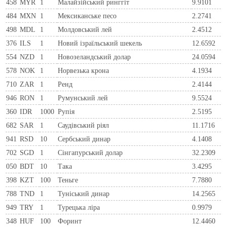
458
MYR
1
Малайзійський ринггіт
9.9101
484
MXN
1
Мексиканське песо
2.2741
498
MDL
1
Молдовський лей
2.4512
376
ILS
1
Новий ізраїльський шекель
12.6592
554
NZD
1
Новозеландський долар
24.0594
578
NOK
1
Норвезька крона
4.1934
710
ZAR
1
Ренд
2.4144
946
RON
1
Румунський лей
9.5524
360
IDR
1000
Рупія
2.5195
682
SAR
1
Саудівський ріял
11.1716
941
RSD
10
Сербський динар
4.1408
702
SGD
1
Сінгапурський долар
32.2309
050
BDT
10
Така
3.4295
398
KZT
100
Теньге
7.7880
788
TND
1
Туніський динар
14.2565
949
TRY
1
Турецька ліра
0.9979
348
HUF
100
Форинт
12.4460