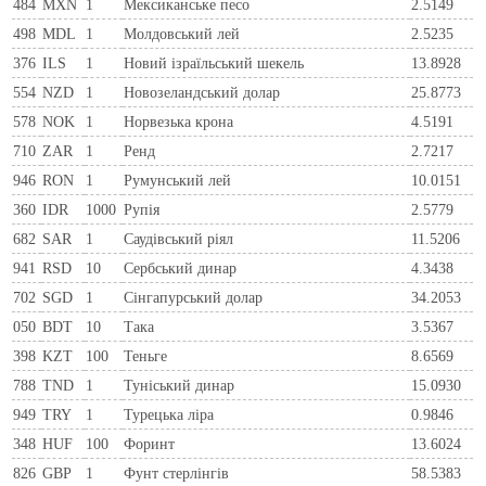
484
MXN
1
Мексиканське песо
2.5149
498
MDL
1
Молдовський лей
2.5235
376
ILS
1
Новий ізраїльський шекель
13.8928
554
NZD
1
Новозеландський долар
25.8773
578
NOK
1
Норвезька крона
4.5191
710
ZAR
1
Ренд
2.7217
946
RON
1
Румунський лей
10.0151
360
IDR
1000
Рупія
2.5779
682
SAR
1
Саудівський ріял
11.5206
941
RSD
10
Сербський динар
4.3438
702
SGD
1
Сінгапурський долар
34.2053
050
BDT
10
Така
3.5367
398
KZT
100
Теньге
8.6569
788
TND
1
Туніський динар
15.0930
949
TRY
1
Турецька ліра
0.9846
348
HUF
100
Форинт
13.6024
826
GBP
1
Фунт стерлінгів
58.5383