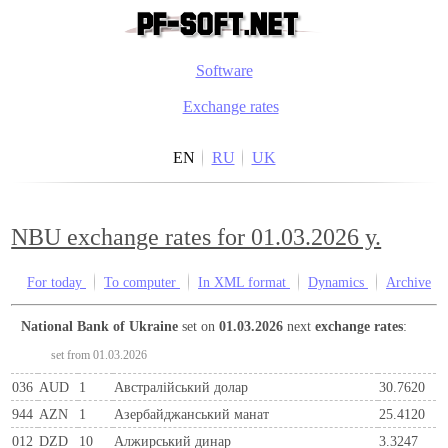
Software
Exchange rates
EN
RU
UK
NBU exchange rates for 01.03.2026 y.
For today
To computer
In XML format
Dynamics
Archive
National Bank of Ukraine
set on
01.03.2026
next
exchange rates
:
set from 01.03.2026
036
AUD
1
Австралійський долар
30.7620
944
AZN
1
Азербайджанський манат
25.4120
012
DZD
10
Алжирський динар
3.3247