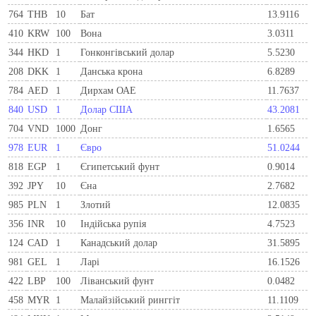
764
THB
10
Бат
13.9116
410
KRW
100
Вона
3.0311
344
HKD
1
Гонконгівський долар
5.5230
208
DKK
1
Данська крона
6.8289
784
AED
1
Дирхам ОАЕ
11.7637
840
USD
1
Долар США
43.2081
704
VND
1000
Донг
1.6565
978
EUR
1
Євро
51.0244
818
EGP
1
Єгипетський фунт
0.9014
392
JPY
10
Єна
2.7682
985
PLN
1
Злотий
12.0835
356
INR
10
Індійська рупія
4.7523
124
CAD
1
Канадський долар
31.5895
981
GEL
1
Ларi
16.1526
422
LBP
100
Ліванський фунт
0.0482
458
MYR
1
Малайзійський ринггіт
11.1109