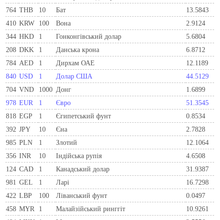
764
THB
10
Бат
13.5843
410
KRW
100
Вона
2.9124
344
HKD
1
Гонконгівський долар
5.6804
208
DKK
1
Данська крона
6.8712
784
AED
1
Дирхам ОАЕ
12.1189
840
USD
1
Долар США
44.5129
704
VND
1000
Донг
1.6899
978
EUR
1
Євро
51.3545
818
EGP
1
Єгипетський фунт
0.8534
392
JPY
10
Єна
2.7828
985
PLN
1
Злотий
12.1064
356
INR
10
Індійська рупія
4.6508
124
CAD
1
Канадський долар
31.9387
981
GEL
1
Ларi
16.7298
422
LBP
100
Ліванський фунт
0.0497
458
MYR
1
Малайзійський ринггіт
10.9261