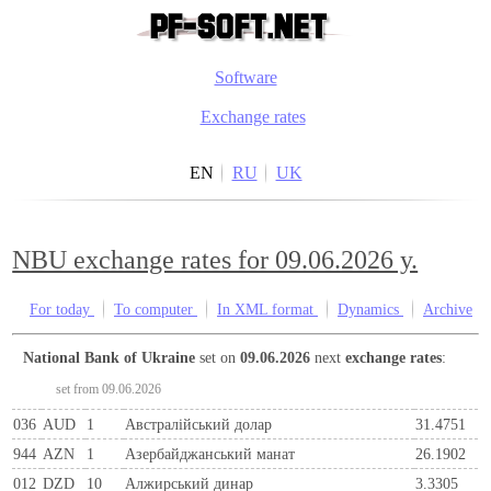
Software
Exchange rates
EN
RU
UK
NBU exchange rates for 09.06.2026 y.
For today
To computer
In XML format
Dynamics
Archive
National Bank of Ukraine
set on
09.06.2026
next
exchange rates
:
set from 09.06.2026
036
AUD
1
Австралійський долар
31.4751
944
AZN
1
Азербайджанський манат
26.1902
012
DZD
10
Алжирський динар
3.3305