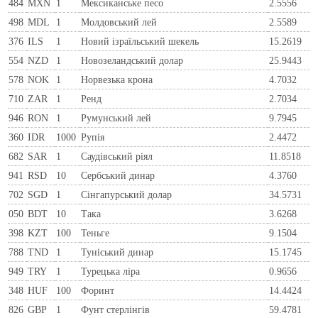
484
MXN
1
Мексиканське песо
2.5556
498
MDL
1
Молдовський лей
2.5589
376
ILS
1
Новий ізраїльський шекель
15.2619
554
NZD
1
Новозеландський долар
25.9443
578
NOK
1
Норвезька крона
4.7032
710
ZAR
1
Ренд
2.7034
946
RON
1
Румунський лей
9.7945
360
IDR
1000
Рупія
2.4472
682
SAR
1
Саудівський ріял
11.8518
941
RSD
10
Сербський динар
4.3760
702
SGD
1
Сінгапурський долар
34.5731
050
BDT
10
Така
3.6268
398
KZT
100
Теньге
9.1504
788
TND
1
Туніський динар
15.1745
949
TRY
1
Турецька ліра
0.9656
348
HUF
100
Форинт
14.4424
826
GBP
1
Фунт стерлінгів
59.4781