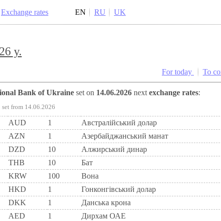
Exchange rates
EN
RU
UK
26 y.
For today
To c
tional Bank of Ukraine
set on
14.06.2026
next
exchange rates
:
set from 14.06.2026
AUD
1
Австралійський долар
AZN
1
Азербайджанський манат
DZD
10
Алжирський динар
THB
10
Бат
KRW
100
Вона
HKD
1
Гонконгівський долар
DKK
1
Данська крона
AED
1
Дирхам ОАЕ