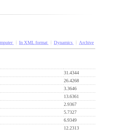
omputer
In XML format
Dynamics
Archive
31.4344
26.4268
3.3646
13.6361
2.9367
5.7327
6.9349
12.2313