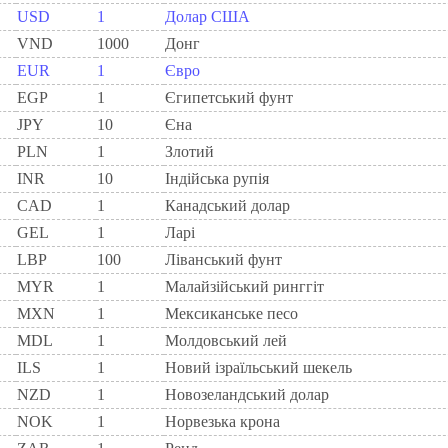
USD
1
Долар США
VND
1000
Донг
EUR
1
Євро
EGP
1
Єгипетський фунт
JPY
10
Єна
PLN
1
Злотий
INR
10
Індійська рупія
CAD
1
Канадський долар
GEL
1
Ларi
LBP
100
Ліванський фунт
MYR
1
Малайзійський ринггіт
MXN
1
Мексиканське песо
MDL
1
Молдовський лей
ILS
1
Новий ізраїльський шекель
NZD
1
Новозеландський долар
NOK
1
Норвезька крона