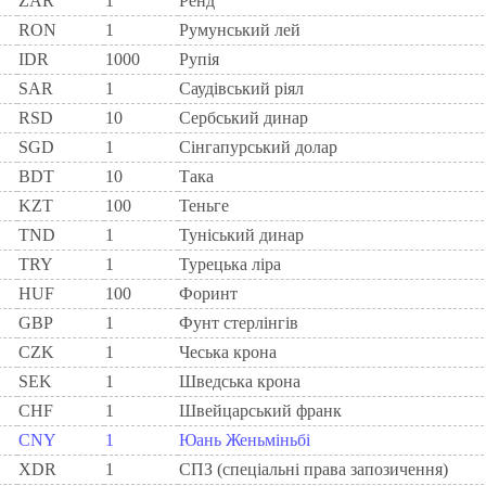
ZAR
1
Ренд
RON
1
Румунський лей
IDR
1000
Рупія
SAR
1
Саудівський ріял
RSD
10
Сербський динар
SGD
1
Сінгапурський долар
BDT
10
Така
KZT
100
Теньге
TND
1
Туніський динар
TRY
1
Турецька ліра
HUF
100
Форинт
GBP
1
Фунт стерлінгів
CZK
1
Чеська крона
SEK
1
Шведська крона
CHF
1
Швейцарський франк
CNY
1
Юань Женьміньбі
XDR
1
СПЗ (спеціальні права запозичення)