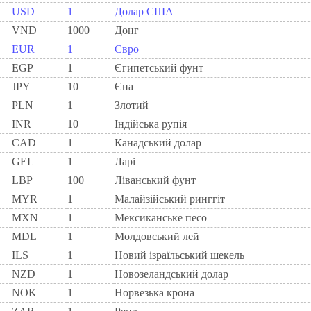
USD
1
Долар США
VND
1000
Донг
EUR
1
Євро
EGP
1
Єгипетський фунт
JPY
10
Єна
PLN
1
Злотий
INR
10
Індійська рупія
CAD
1
Канадський долар
GEL
1
Ларi
LBP
100
Ліванський фунт
MYR
1
Малайзійський ринггіт
MXN
1
Мексиканське песо
MDL
1
Молдовський лей
ILS
1
Новий ізраїльський шекель
NZD
1
Новозеландський долар
NOK
1
Норвезька крона