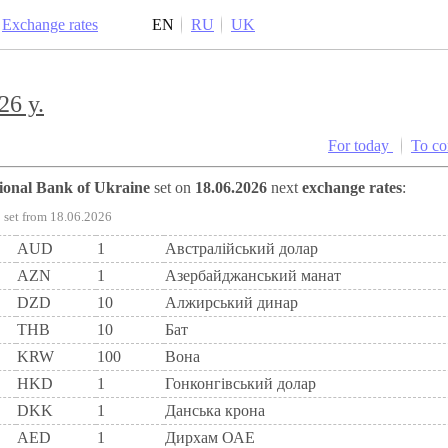
Exchange rates
EN
RU
UK
26 y.
For today
To c
tional Bank of Ukraine
set on
18.06.2026
next
exchange rates
:
set from 18.06.2026
AUD
1
Австралійський долар
AZN
1
Азербайджанський манат
DZD
10
Алжирський динар
THB
10
Бат
KRW
100
Вона
HKD
1
Гонконгівський долар
DKK
1
Данська крона
AED
1
Дирхам ОАЕ