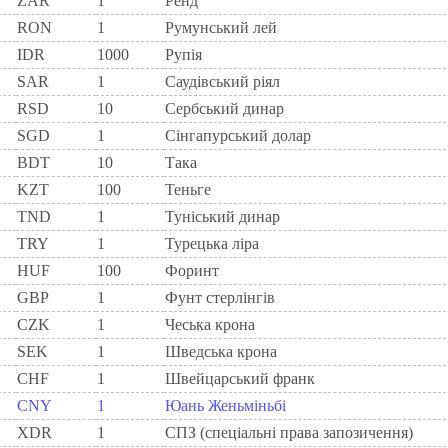
ZAR
1
Ренд
RON
1
Румунський лей
IDR
1000
Рупія
SAR
1
Саудівський ріял
RSD
10
Сербський динар
SGD
1
Сінгапурський долар
BDT
10
Така
KZT
100
Теньге
TND
1
Туніський динар
TRY
1
Турецька ліра
HUF
100
Форинт
GBP
1
Фунт стерлінгів
CZK
1
Чеська крона
SEK
1
Шведська крона
CHF
1
Швейцарський франк
CNY
1
Юань Женьміньбі
XDR
1
СПЗ (спеціальні права запозичення)