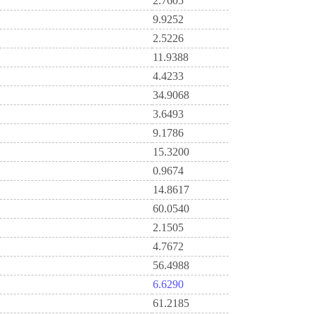
2.7605
9.9252
2.5226
11.9388
4.4233
34.9068
3.6493
9.1786
15.3200
0.9674
14.8617
60.0540
2.1505
4.7672
56.4988
6.6290
61.2185