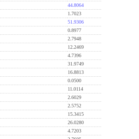
44.8064
1.7023
51.9306
0.8977
2.7948
12.2469
4.7396
31.9749
16.8813
0.0500
11.0114
2.6029
2.5752
15.3415
26.0280
4.7203