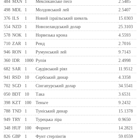
484
MXN
1
Мексиканське песо
2.5485
498
MDL
1
Молдовський лей
2.5407
376
ILS
1
Новий ізраїльський шекель
15.0303
554
NZD
1
Новозеландський долар
25.3103
578
NOK
1
Норвезька крона
4.5593
710
ZAR
1
Ренд
2.7016
946
RON
1
Румунський лей
9.7143
360
IDR
1000
Рупія
2.4998
682
SAR
1
Саудівський ріял
11.9512
941
RSD
10
Сербський динар
4.3358
702
SGD
1
Сінгапурський долар
34.5541
050
BDT
10
Така
3.6531
398
KZT
100
Теньге
9.2432
788
TND
1
Туніський динар
15.1378
949
TRY
1
Турецька ліра
0.9650
348
HUF
100
Форинт
14.2821
826
GBP
1
Фунт стерлінгів
59.0559