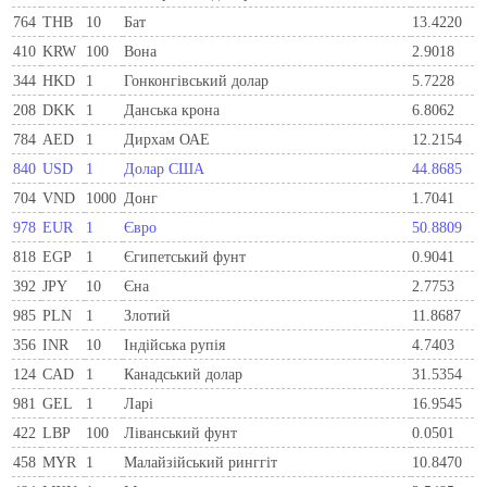
764
THB
10
Бат
13.4220
410
KRW
100
Вона
2.9018
344
HKD
1
Гонконгівський долар
5.7228
208
DKK
1
Данська крона
6.8062
784
AED
1
Дирхам ОАЕ
12.2154
840
USD
1
Долар США
44.8685
704
VND
1000
Донг
1.7041
978
EUR
1
Євро
50.8809
818
EGP
1
Єгипетський фунт
0.9041
392
JPY
10
Єна
2.7753
985
PLN
1
Злотий
11.8687
356
INR
10
Індійська рупія
4.7403
124
CAD
1
Канадський долар
31.5354
981
GEL
1
Ларi
16.9545
422
LBP
100
Ліванський фунт
0.0501
458
MYR
1
Малайзійський ринггіт
10.8470