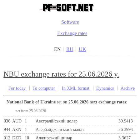
Software
Exchange rates
EN
RU
UK
NBU exchange rates for 25.06.2026 y.
For today
To computer
In XML format
Dynamics
Archive
National Bank of Ukraine
set on
25.06.2026
next
exchange rates
:
set from 25.06.2026
036
AUD
1
Австралійський долар
30.9413
944
AZN
1
Азербайджанський манат
26.3994
012
DZD
10
Алжирський динар
3.3627