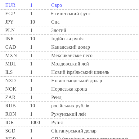
EUR
1
Євро
EGP
1
Єгипетський фунт
JPY
10
Єна
PLN
1
Злотий
INR
10
Індійська рупія
CAD
1
Канадський долар
MXN
1
Мексиканське песо
MDL
1
Молдовський лей
ILS
1
Новий ізраїльський шекель
NZD
1
Новозеландський долар
NOK
1
Норвезька крона
ZAR
1
Ренд
RUB
10
російських рублів
RON
1
Румунський лей
IDR
1000
Рупія
SGD
1
Сінгапурський долар