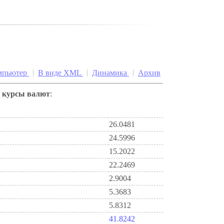
мпьютер
В виде XML
Динамика
Архив
е
курсы валют
:
26.0481
24.5996
15.2022
22.2469
2.9004
5.3683
5.8312
41.8242