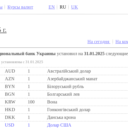
ы
Курсы валют
EN
RU
UK
 г.
На сегодня
На ко
ациональный банк Украины
установил на
31.01.2025
следующи
установлены c 31.01.2025
AUD
1
Австралійський долар
AZN
1
Азербайджанський манат
BYN
1
Бiлоруський рубль
BGN
1
Болгарський лев
KRW
100
Вона
HKD
1
Гонконгівський долар
DKK
1
Данська крона
USD
1
Долар США