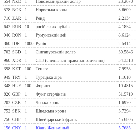
554
NZD
1
Новозеландський долар
23.2670
578
NOK
1
Норвезька крона
3.6609
710
ZAR
1
Ренд
2.2134
643
RUB
10
російських рублів
4.1854
946
RON
1
Румунський лей
8.6124
360
IDR
1000
Рупія
2.5414
702
SGD
1
Сінгапурський долар
30.5846
960
XDR
1
СПЗ (спеціальні права запозичення)
54.3313
398
KZT
100
Теньге
7.9958
949
TRY
1
Турецька ліра
1.1610
348
HUF
100
Форинт
10.4815
826
GBP
1
Фунт стерлінгів
51.5719
203
CZK
1
Чеська крона
1.6970
752
SEK
1
Шведська крона
3.7294
756
CHF
1
Швейцарський франк
45.6805
156
CNY
1
Юань Женьміньбі
5.7685