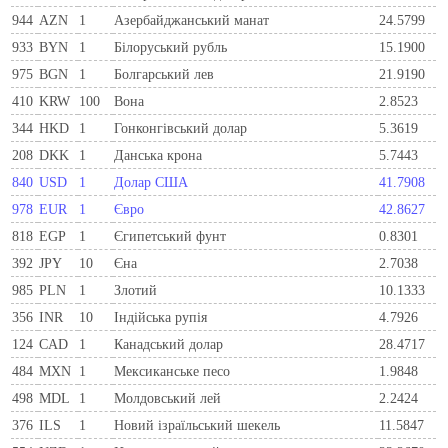
944
AZN
1
Азербайджанський манат
24.5799
933
BYN
1
Бiлоруський рубль
15.1900
975
BGN
1
Болгарський лев
21.9190
410
KRW
100
Вона
2.8523
344
HKD
1
Гонконгівський долар
5.3619
208
DKK
1
Данська крона
5.7443
840
USD
1
Долар США
41.7908
978
EUR
1
Євро
42.8627
818
EGP
1
Єгипетський фунт
0.8301
392
JPY
10
Єна
2.7038
985
PLN
1
Злотий
10.1333
356
INR
10
Індійська рупія
4.7926
124
CAD
1
Канадський долар
28.4717
484
MXN
1
Мексиканське песо
1.9848
498
MDL
1
Молдовський лей
2.2424
376
ILS
1
Новий ізраїльський шекель
11.5847