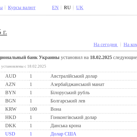
ы
Курсы валют
EN
RU
UK
 г.
На сегодня
На ко
ациональный банк Украины
установил на
18.02.2025
следующи
установлены c 18.02.2025
AUD
1
Австралійський долар
AZN
1
Азербайджанський манат
BYN
1
Бiлоруський рубль
BGN
1
Болгарський лев
KRW
100
Вона
HKD
1
Гонконгівський долар
DKK
1
Данська крона
USD
1
Долар США