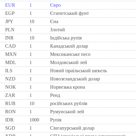
EUR
1
Євро
EGP
1
Єгипетський фунт
JPY
10
Єна
PLN
1
Злотий
INR
10
Індійська рупія
CAD
1
Канадський долар
MXN
1
Мексиканське песо
MDL
1
Молдовський лей
ILS
1
Новий ізраїльський шекель
NZD
1
Новозеландський долар
NOK
1
Норвезька крона
ZAR
1
Ренд
RUB
10
російських рублів
RON
1
Румунський лей
IDR
1000
Рупія
SGD
1
Сінгапурський долар