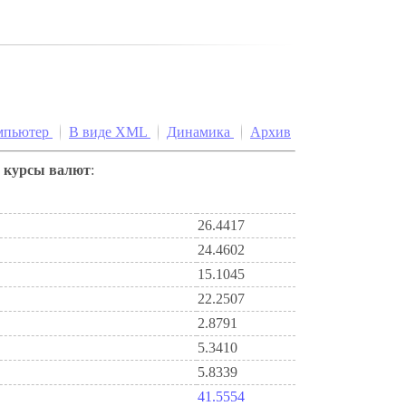
мпьютер
В виде XML
Динамика
Архив
е
курсы валют
:
26.4417
24.4602
15.1045
22.2507
2.8791
5.3410
5.8339
41.5554