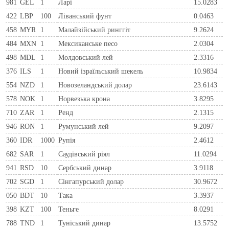
981
GEL
1
Ларi
15.0283
422
LBP
100
Ліванський фунт
0.0463
458
MYR
1
Малайзійський ринггіт
9.2624
484
MXN
1
Мексиканське песо
2.0304
498
MDL
1
Молдовський лей
2.3316
376
ILS
1
Новий ізраїльський шекель
10.9834
554
NZD
1
Новозеландський долар
23.6143
578
NOK
1
Норвезька крона
3.8295
710
ZAR
1
Ренд
2.1315
946
RON
1
Румунський лей
9.2097
360
IDR
1000
Рупія
2.4612
682
SAR
1
Саудівський ріял
11.0294
941
RSD
10
Сербський динар
3.9118
702
SGD
1
Сінгапурський долар
30.9672
050
BDT
10
Така
3.3937
398
KZT
100
Теньге
8.0291
788
TND
1
Туніський динар
13.5752