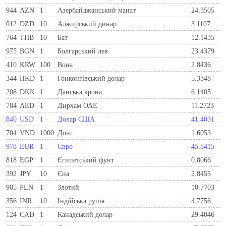
944
AZN
1
Азербайджанський манат
24.3505
012
DZD
10
Алжирський динар
3.1107
764
THB
10
Бат
12.1435
975
BGN
1
Болгарський лев
23.4379
410
KRW
100
Вона
2.8436
344
HKD
1
Гонконгівський долар
5.3348
208
DKK
1
Данська крона
6.1405
784
AED
1
Дирхам ОАЕ
11.2723
840
USD
1
Долар США
41.4031
704
VND
1000
Донг
1.6053
978
EUR
1
Євро
45.8415
818
EGP
1
Єгипетський фунт
0.8066
392
JPY
10
Єна
2.8455
985
PLN
1
Злотий
10.7703
356
INR
10
Індійська рупія
4.7756
124
CAD
1
Канадський долар
29.4046