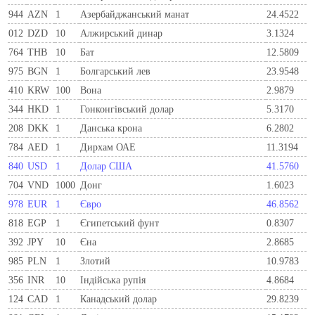
944
AZN
1
Азербайджанський манат
24.4522
012
DZD
10
Алжирський динар
3.1324
764
THB
10
Бат
12.5809
975
BGN
1
Болгарський лев
23.9548
410
KRW
100
Вона
2.9879
344
HKD
1
Гонконгівський долар
5.3170
208
DKK
1
Данська крона
6.2802
784
AED
1
Дирхам ОАЕ
11.3194
840
USD
1
Долар США
41.5760
704
VND
1000
Донг
1.6023
978
EUR
1
Євро
46.8562
818
EGP
1
Єгипетський фунт
0.8307
392
JPY
10
Єна
2.8685
985
PLN
1
Злотий
10.9783
356
INR
10
Індійська рупія
4.8684
124
CAD
1
Канадський долар
29.8239