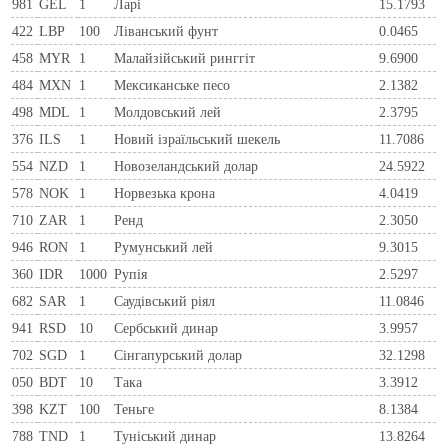
981
GEL
1
Ларi
15.1793
422
LBP
100
Ліванський фунт
0.0465
458
MYR
1
Малайзійський ринггіт
9.6900
484
MXN
1
Мексиканське песо
2.1382
498
MDL
1
Молдовський лей
2.3795
376
ILS
1
Новий ізраїльський шекель
11.7086
554
NZD
1
Новозеландський долар
24.5922
578
NOK
1
Норвезька крона
4.0419
710
ZAR
1
Ренд
2.3050
946
RON
1
Румунський лей
9.3015
360
IDR
1000
Рупія
2.5297
682
SAR
1
Саудівський ріял
11.0846
941
RSD
10
Сербський динар
3.9957
702
SGD
1
Сінгапурський долар
32.1298
050
BDT
10
Така
3.3912
398
KZT
100
Теньге
8.1384
788
TND
1
Туніський динар
13.8264