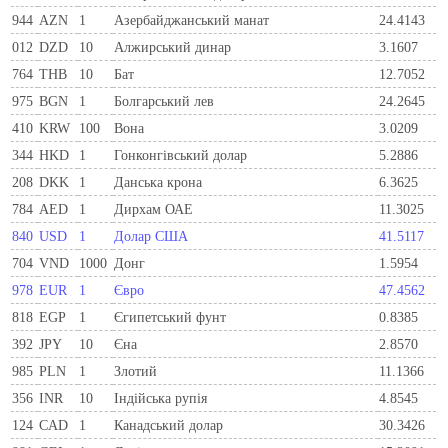
944
AZN
1
Азербайджанський манат
24.4143
012
DZD
10
Алжирський динар
3.1607
764
THB
10
Бат
12.7052
975
BGN
1
Болгарський лев
24.2645
410
KRW
100
Вона
3.0209
344
HKD
1
Гонконгівський долар
5.2886
208
DKK
1
Данська крона
6.3625
784
AED
1
Дирхам ОАЕ
11.3025
840
USD
1
Долар США
41.5117
704
VND
1000
Донг
1.5954
978
EUR
1
Євро
47.4562
818
EGP
1
Єгипетський фунт
0.8385
392
JPY
10
Єна
2.8570
985
PLN
1
Злотий
11.1366
356
INR
10
Індійська рупія
4.8545
124
CAD
1
Канадський долар
30.3426