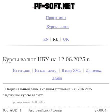
Программы
Курсы валют
EN
RU
UK
Курсы валют НБУ на 12.06.2025 г.
На сегодня
На компьютер
В виде XML
Динамика
Архив
Национальный банк Украины
установил на
12.06.2025
следующие
курсы валют
:
установлены c 12.06.2025
036
AUD
1
Австралійський долар
27.0034