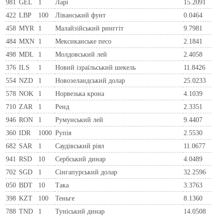
981
GEL
1
Ларi
15.2091
422
LBP
100
Ліванський фунт
0.0464
458
MYR
1
Малайзійський ринггіт
9.7981
484
MXN
1
Мексиканське песо
2.1841
498
MDL
1
Молдовський лей
2.4058
376
ILS
1
Новий ізраїльський шекель
11.8426
554
NZD
1
Новозеландський долар
25.0233
578
NOK
1
Норвезька крона
4.1039
710
ZAR
1
Ренд
2.3351
946
RON
1
Румунський лей
9.4407
360
IDR
1000
Рупія
2.5530
682
SAR
1
Саудівський ріял
11.0677
941
RSD
10
Сербський динар
4.0489
702
SGD
1
Сінгапурський долар
32.2596
050
BDT
10
Така
3.3763
398
KZT
100
Теньге
8.1360
788
TND
1
Туніський динар
14.0508