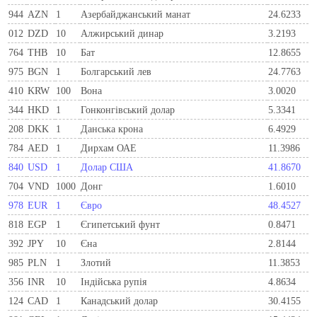
944
AZN
1
Азербайджанський манат
24.6233
012
DZD
10
Алжирський динар
3.2193
764
THB
10
Бат
12.8655
975
BGN
1
Болгарський лев
24.7763
410
KRW
100
Вона
3.0020
344
HKD
1
Гонконгівський долар
5.3341
208
DKK
1
Данська крона
6.4929
784
AED
1
Дирхам ОАЕ
11.3986
840
USD
1
Долар США
41.8670
704
VND
1000
Донг
1.6010
978
EUR
1
Євро
48.4527
818
EGP
1
Єгипетський фунт
0.8471
392
JPY
10
Єна
2.8144
985
PLN
1
Злотий
11.3853
356
INR
10
Індійська рупія
4.8634
124
CAD
1
Канадський долар
30.4155