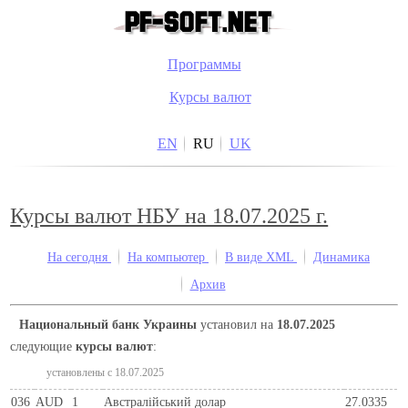
Программы
Курсы валют
EN
RU
UK
Курсы валют НБУ на 18.07.2025 г.
На сегодня
На компьютер
В виде XML
Динамика
Архив
Национальный банк Украины
установил на
18.07.2025
следующие
курсы валют
:
установлены c 18.07.2025
036
AUD
1
Австралійський долар
27.0335