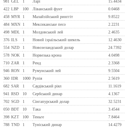
981
GEL
1
Ларi
15.4434
422
LBP
100
Ліванський фунт
0.0468
458
MYR
1
Малайзійський ринггіт
9.8522
484
MXN
1
Мексиканське песо
2.2231
498
MDL
1
Молдовський лей
2.4635
376
ILS
1
Новий ізраїльський шекель
12.4630
554
NZD
1
Новозеландський долар
24.7392
578
NOK
1
Норвезька крона
4.0498
710
ZAR
1
Ренд
2.3368
946
RON
1
Румунський лей
9.5504
360
IDR
1000
Рупія
2.5619
682
SAR
1
Саудівський ріял
11.1619
941
RSD
10
Сербський динар
4.1367
702
SGD
1
Сінгапурський долар
32.5231
050
BDT
10
Така
3.4544
398
KZT
100
Теньге
7.8464
788
TND
1
Туніський динар
14.4279