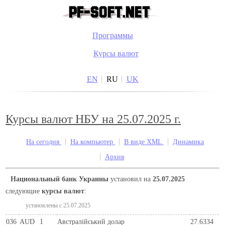
Программы
Курсы валют
EN
RU
UK
Курсы валют НБУ на 25.07.2025 г.
На сегодня
На компьютер
В виде XML
Динамика
Архив
Национальный банк Украины
установил на
25.07.2025
следующие
курсы валют
:
установлены c 25.07.2025
036
AUD
1
Австралійський долар
27.6334