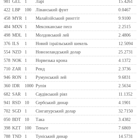
981
GEL
1
Ларi
15.4261
422
LBP
100
Ліванський фунт
0.0467
458
MYR
1
Малайзійський ринггіт
9.9100
484
MXN
1
Мексиканське песо
2.2515
498
MDL
1
Молдовський лей
2.4806
376
ILS
1
Новий ізраїльський шекель
12.5094
554
NZD
1
Новозеландський долар
25.2731
578
NOK
1
Норвезька крона
4.1372
710
ZAR
1
Ренд
2.3736
946
RON
1
Румунський лей
9.6831
360
IDR
1000
Рупія
2.5634
682
SAR
1
Саудівський ріял
11.1352
941
RSD
10
Сербський динар
4.1901
702
SGD
1
Сінгапурський долар
32.7150
050
BDT
10
Така
3.4382
398
KZT
100
Теньге
7.6869
788
TND
1
Туніський динар
14.5731