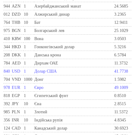
944
AZN
1
Азербайджанський манат
24.5685
012
DZD
10
Алжирський динар
3.2365
764
THB
10
Бат
12.9411
975
BGN
1
Болгарський лев
25.1029
410
KRW
100
Вона
3.0503
344
HKD
1
Гонконгівський долар
5.3216
208
DKK
1
Данська крона
6.5784
784
AED
1
Дирхам ОАЕ
11.3732
840
USD
1
Долар США
41.7738
704
VND
1000
Донг
1.5982
978
EUR
1
Євро
49.1009
818
EGP
1
Єгипетський фунт
0.8510
392
JPY
10
Єна
2.8515
985
PLN
1
Злотий
11.5372
356
INR
10
Індійська рупія
4.8345
124
CAD
1
Канадський долар
30.6923