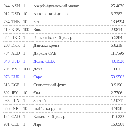
944
AZN
1
Азербайджанський манат
25.4030
012
DZD
10
Алжирський динар
3.3282
764
THB
10
Бат
13.6994
410
KRW
100
Вона
2.9814
344
HKD
1
Гонконгівський долар
5.5284
208
DKK
1
Данська крона
6.8219
784
AED
1
Дирхам ОАЕ
11.7595
840
USD
1
Долар США
43.1928
704
VND
1000
Донг
1.6611
978
EUR
1
Євро
50.9502
818
EGP
1
Єгипетський фунт
0.9196
392
JPY
10
Єна
2.7706
985
PLN
1
Злотий
12.0711
356
INR
10
Індійська рупія
4.7858
124
CAD
1
Канадський долар
31.6222
981
GEL
1
Ларi
16.0508