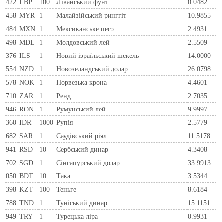
422
LBP
100
Ліванський фунт
0.0482
458
MYR
1
Малайзійський ринггіт
10.9855
484
MXN
1
Мексиканське песо
2.4931
498
MDL
1
Молдовський лей
2.5509
376
ILS
1
Новий ізраїльський шекель
14.0000
554
NZD
1
Новозеландський долар
26.0798
578
NOK
1
Норвезька крона
4.4601
710
ZAR
1
Ренд
2.7035
946
RON
1
Румунський лей
9.9997
360
IDR
1000
Рупія
2.5779
682
SAR
1
Саудівський ріял
11.5178
941
RSD
10
Сербський динар
4.3408
702
SGD
1
Сінгапурський долар
33.9913
050
BDT
10
Така
3.5344
398
KZT
100
Теньге
8.6184
788
TND
1
Туніський динар
15.1151
949
TRY
1
Турецька ліра
0.9931