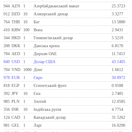
944
AZN
1
Азербайджанський манат
25.3723
012
DZD
10
Алжирський динар
3.3277
764
THB
10
Бат
13.5880
410
KRW
100
Вона
2.9431
344
HKD
1
Гонконгівський долар
5.5219
208
DKK
1
Данська крона
6.8170
784
AED
1
Дирхам ОАЕ
11.7453
840
USD
1
Долар США
43.1405
704
VND
1000
Донг
1.6612
978
EUR
1
Євро
50.8972
818
EGP
1
Єгипетський фунт
0.9188
392
JPY
10
Єна
2.7485
985
PLN
1
Злотий
12.0585
356
INR
10
Індійська рупія
4.7754
124
CAD
1
Канадський долар
31.5262
981
GEL
1
Ларi
16.0290