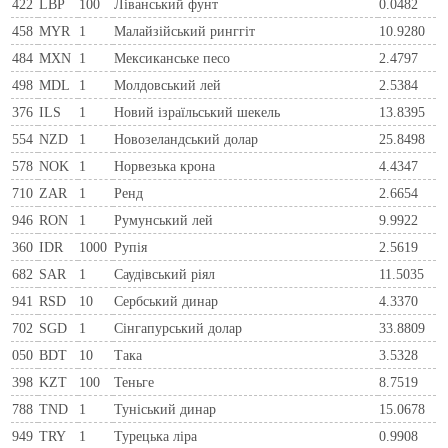
422
LBP
100
Ліванський фунт
0.0482
458
MYR
1
Малайзійський ринггіт
10.9280
484
MXN
1
Мексиканське песо
2.4797
498
MDL
1
Молдовський лей
2.5384
376
ILS
1
Новий ізраїльський шекель
13.8395
554
NZD
1
Новозеландський долар
25.8498
578
NOK
1
Норвезька крона
4.4347
710
ZAR
1
Ренд
2.6654
946
RON
1
Румунський лей
9.9922
360
IDR
1000
Рупія
2.5619
682
SAR
1
Саудівський ріял
11.5035
941
RSD
10
Сербський динар
4.3370
702
SGD
1
Сінгапурський долар
33.8809
050
BDT
10
Така
3.5328
398
KZT
100
Теньге
8.7519
788
TND
1
Туніський динар
15.0678
949
TRY
1
Турецька ліра
0.9908