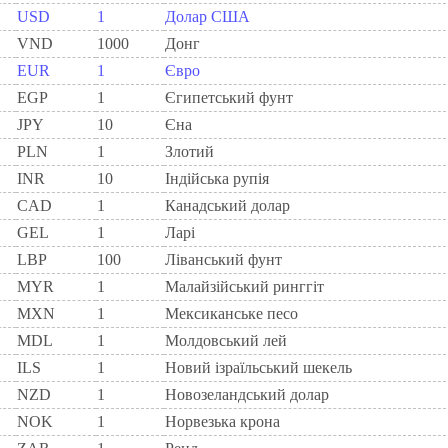
USD
1
Долар США
VND
1000
Донг
EUR
1
Євро
EGP
1
Єгипетський фунт
JPY
10
Єна
PLN
1
Злотий
INR
10
Індійська рупія
CAD
1
Канадський долар
GEL
1
Ларi
LBP
100
Ліванський фунт
MYR
1
Малайзійський ринггіт
MXN
1
Мексиканське песо
MDL
1
Молдовський лей
ILS
1
Новий ізраїльський шекель
NZD
1
Новозеландський долар
NOK
1
Норвезька крона