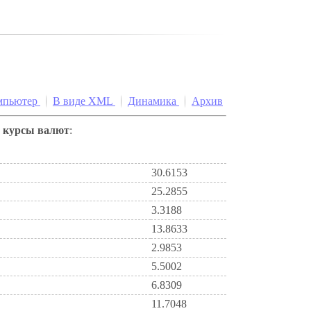
мпьютер
В виде XML
Динамика
Архив
е
курсы валют
:
30.6153
25.2855
3.3188
13.8633
2.9853
5.5002
6.8309
11.7048