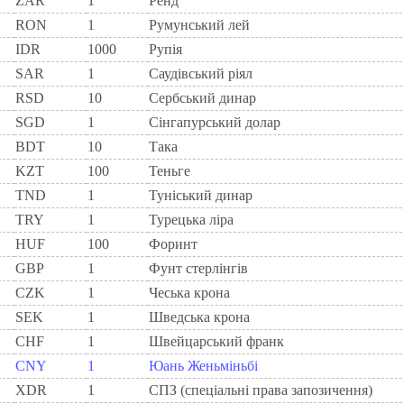
ZAR
1
Ренд
RON
1
Румунський лей
IDR
1000
Рупія
SAR
1
Саудівський ріял
RSD
10
Сербський динар
SGD
1
Сінгапурський долар
BDT
10
Така
KZT
100
Теньге
TND
1
Туніський динар
TRY
1
Турецька ліра
HUF
100
Форинт
GBP
1
Фунт стерлінгів
CZK
1
Чеська крона
SEK
1
Шведська крона
CHF
1
Швейцарський франк
CNY
1
Юань Женьміньбі
XDR
1
СПЗ (спеціальні права запозичення)