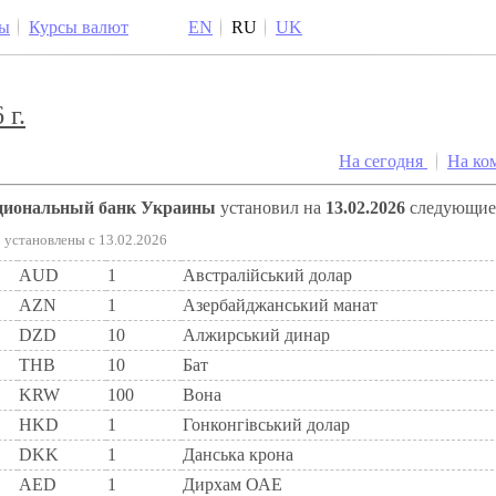
ы
Курсы валют
EN
RU
UK
 г.
На сегодня
На ко
ациональный банк Украины
установил на
13.02.2026
следующи
установлены c 13.02.2026
AUD
1
Австралійський долар
AZN
1
Азербайджанський манат
DZD
10
Алжирський динар
THB
10
Бат
KRW
100
Вона
HKD
1
Гонконгівський долар
DKK
1
Данська крона
AED
1
Дирхам ОАЕ