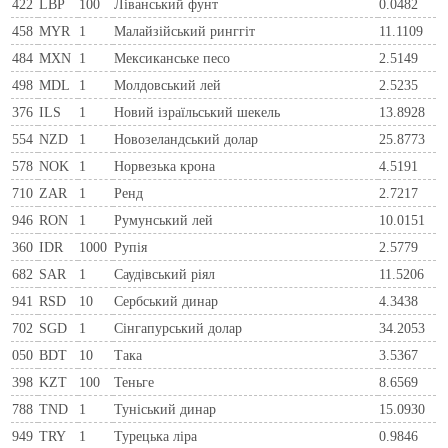
422
LBP
100
Ліванський фунт
0.0482
458
MYR
1
Малайзійський ринггіт
11.1109
484
MXN
1
Мексиканське песо
2.5149
498
MDL
1
Молдовський лей
2.5235
376
ILS
1
Новий ізраїльський шекель
13.8928
554
NZD
1
Новозеландський долар
25.8773
578
NOK
1
Норвезька крона
4.5191
710
ZAR
1
Ренд
2.7217
946
RON
1
Румунський лей
10.0151
360
IDR
1000
Рупія
2.5779
682
SAR
1
Саудівський ріял
11.5206
941
RSD
10
Сербський динар
4.3438
702
SGD
1
Сінгапурський долар
34.2053
050
BDT
10
Така
3.5367
398
KZT
100
Теньге
8.6569
788
TND
1
Туніський динар
15.0930
949
TRY
1
Турецька ліра
0.9846