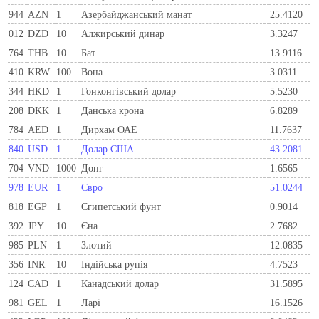
944
AZN
1
Азербайджанський манат
25.4120
012
DZD
10
Алжирський динар
3.3247
764
THB
10
Бат
13.9116
410
KRW
100
Вона
3.0311
344
HKD
1
Гонконгівський долар
5.5230
208
DKK
1
Данська крона
6.8289
784
AED
1
Дирхам ОАЕ
11.7637
840
USD
1
Долар США
43.2081
704
VND
1000
Донг
1.6565
978
EUR
1
Євро
51.0244
818
EGP
1
Єгипетський фунт
0.9014
392
JPY
10
Єна
2.7682
985
PLN
1
Злотий
12.0835
356
INR
10
Індійська рупія
4.7523
124
CAD
1
Канадський долар
31.5895
981
GEL
1
Ларi
16.1526