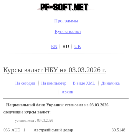
Программы
Курсы валют
EN
RU
UK
Курсы валют НБУ на 03.03.2026 г.
На сегодня
На компьютер
В виде XML
Динамика
Архив
Национальный банк Украины
установил на
03.03.2026
следующие
курсы валют
:
установлены c 03.03.2026
036
AUD
1
Австралійський долар
30.5148