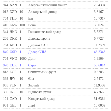
944
AZN
1
Азербайджанський манат
25.4304
012
DZD
10
Алжирський динар
3.3167
764
THB
10
Бат
13.7317
410
KRW
100
Вона
3.0024
344
HKD
1
Гонконгівський долар
5.5271
208
DKK
1
Данська крона
6.7727
784
AED
1
Дирхам ОАЕ
11.7699
840
USD
1
Долар США
43.2343
704
VND
1000
Донг
1.6509
978
EUR
1
Євро
50.6014
818
EGP
1
Єгипетський фунт
0.8783
392
JPY
10
Єна
2.7472
985
PLN
1
Злотий
11.9386
356
INR
10
Індійська рупія
4.7266
124
CAD
1
Канадський долар
31.6364
981
GEL
1
Ларi
16.0009