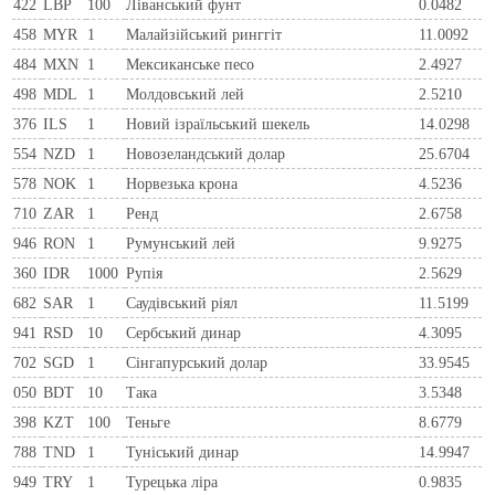
422
LBP
100
Ліванський фунт
0.0482
458
MYR
1
Малайзійський ринггіт
11.0092
484
MXN
1
Мексиканське песо
2.4927
498
MDL
1
Молдовський лей
2.5210
376
ILS
1
Новий ізраїльський шекель
14.0298
554
NZD
1
Новозеландський долар
25.6704
578
NOK
1
Норвезька крона
4.5236
710
ZAR
1
Ренд
2.6758
946
RON
1
Румунський лей
9.9275
360
IDR
1000
Рупія
2.5629
682
SAR
1
Саудівський ріял
11.5199
941
RSD
10
Сербський динар
4.3095
702
SGD
1
Сінгапурський долар
33.9545
050
BDT
10
Така
3.5348
398
KZT
100
Теньге
8.6779
788
TND
1
Туніський динар
14.9947
949
TRY
1
Турецька ліра
0.9835