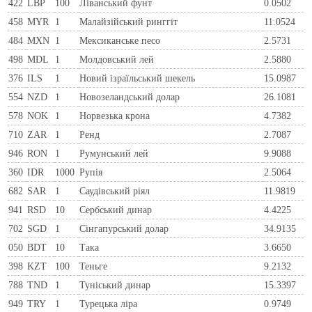
422
LBP
100
Ліванський фунт
0.0502
458
MYR
1
Малайзійський ринггіт
11.0524
484
MXN
1
Мексиканське песо
2.5731
498
MDL
1
Молдовський лей
2.5880
376
ILS
1
Новий ізраїльський шекель
15.0987
554
NZD
1
Новозеландський долар
26.1081
578
NOK
1
Норвезька крона
4.7382
710
ZAR
1
Ренд
2.7087
946
RON
1
Румунський лей
9.9088
360
IDR
1000
Рупія
2.5064
682
SAR
1
Саудівський ріял
11.9819
941
RSD
10
Сербський динар
4.4225
702
SGD
1
Сінгапурський долар
34.9135
050
BDT
10
Така
3.6650
398
KZT
100
Теньге
9.2132
788
TND
1
Туніський динар
15.3397
949
TRY
1
Турецька ліра
0.9749