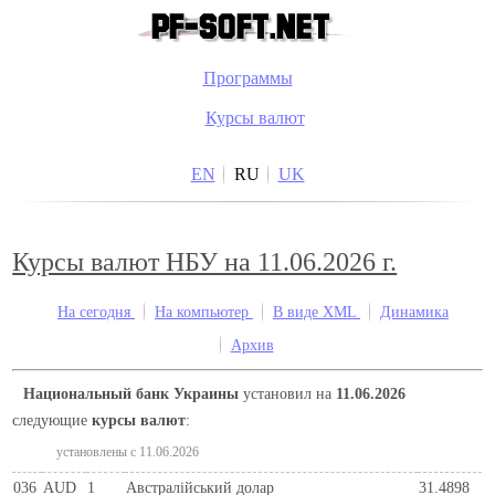
Программы
Курсы валют
EN
RU
UK
Курсы валют НБУ на 11.06.2026 г.
На сегодня
На компьютер
В виде XML
Динамика
Архив
Национальный банк Украины
установил на
11.06.2026
следующие
курсы валют
:
установлены c 11.06.2026
036
AUD
1
Австралійський долар
31.4898