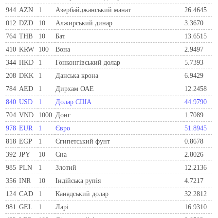
944
AZN
1
Азербайджанський манат
26.4645
012
DZD
10
Алжирський динар
3.3670
764
THB
10
Бат
13.6515
410
KRW
100
Вона
2.9497
344
HKD
1
Гонконгівський долар
5.7393
208
DKK
1
Данська крона
6.9429
784
AED
1
Дирхам ОАЕ
12.2458
840
USD
1
Долар США
44.9790
704
VND
1000
Донг
1.7089
978
EUR
1
Євро
51.8945
818
EGP
1
Єгипетський фунт
0.8678
392
JPY
10
Єна
2.8026
985
PLN
1
Злотий
12.2136
356
INR
10
Індійська рупія
4.7217
124
CAD
1
Канадський долар
32.2812
981
GEL
1
Ларi
16.9310