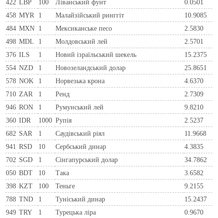
422
LBP
100
Ліванський фунт
0.0501
458
MYR
1
Малайзійський ринггіт
10.9085
484
MXN
1
Мексиканське песо
2.5830
498
MDL
1
Молдовський лей
2.5701
376
ILS
1
Новий ізраїльський шекель
15.2375
554
NZD
1
Новозеландський долар
25.8651
578
NOK
1
Норвезька крона
4.6370
710
ZAR
1
Ренд
2.7309
946
RON
1
Румунський лей
9.8210
360
IDR
1000
Рупія
2.5237
682
SAR
1
Саудівський ріял
11.9668
941
RSD
10
Сербський динар
4.3835
702
SGD
1
Сінгапурський долар
34.7862
050
BDT
10
Така
3.6582
398
KZT
100
Теньге
9.2155
788
TND
1
Туніський динар
15.2437
949
TRY
1
Турецька ліра
0.9670