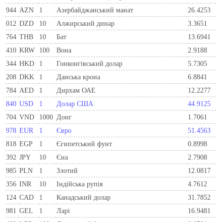
944
AZN
1
Азербайджанський манат
26.4253
012
DZD
10
Алжирський динар
3.3651
764
THB
10
Бат
13.6941
410
KRW
100
Вона
2.9188
344
HKD
1
Гонконгівський долар
5.7305
208
DKK
1
Данська крона
6.8841
784
AED
1
Дирхам ОАЕ
12.2277
840
USD
1
Долар США
44.9125
704
VND
1000
Донг
1.7061
978
EUR
1
Євро
51.4563
818
EGP
1
Єгипетський фунт
0.8998
392
JPY
10
Єна
2.7908
985
PLN
1
Злотий
12.0817
356
INR
10
Індійська рупія
4.7612
124
CAD
1
Канадський долар
31.7852
981
GEL
1
Ларi
16.9481