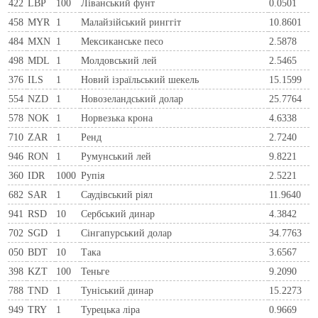
422
LBP
100
Ліванський фунт
0.0501
458
MYR
1
Малайзійський ринггіт
10.8601
484
MXN
1
Мексиканське песо
2.5878
498
MDL
1
Молдовський лей
2.5465
376
ILS
1
Новий ізраїльський шекель
15.1599
554
NZD
1
Новозеландський долар
25.7764
578
NOK
1
Норвезька крона
4.6338
710
ZAR
1
Ренд
2.7240
946
RON
1
Румунський лей
9.8221
360
IDR
1000
Рупія
2.5221
682
SAR
1
Саудівський ріял
11.9640
941
RSD
10
Сербський динар
4.3842
702
SGD
1
Сінгапурський долар
34.7763
050
BDT
10
Така
3.6567
398
KZT
100
Теньге
9.2090
788
TND
1
Туніський динар
15.2273
949
TRY
1
Турецька ліра
0.9669