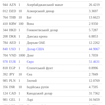
944
AZN
1
Азербайджанський манат
26.4219
012
DZD
10
Алжирський динар
3.3697
764
THB
10
Бат
13.6623
410
KRW
100
Вона
2.9350
344
HKD
1
Гонконгівський долар
5.7287
208
DKK
1
Данська крона
6.8853
784
AED
1
Дирхам ОАЕ
12.2262
840
USD
1
Долар США
44.9067
704
VND
1000
Донг
1.7059
978
EUR
1
Євро
51.4631
818
EGP
1
Єгипетський фунт
0.8996
392
JPY
10
Єна
2.7849
985
PLN
1
Злотий
12.0769
356
INR
10
Індійська рупія
4.7595
124
CAD
1
Канадський долар
31.7362
981
GEL
1
Ларi
16.9459