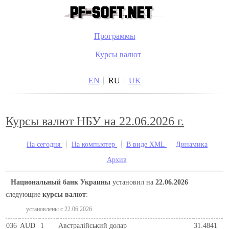
Программы
Курсы валют
EN
RU
UK
Курсы валют НБУ на 22.06.2026 г.
На сегодня
На компьютер
В виде XML
Динамика
Архив
Национальный банк Украины
установил на
22.06.2026
следующие
курсы валют
:
установлены c 22.06.2026
036
AUD
1
Австралійський долар
31.4841