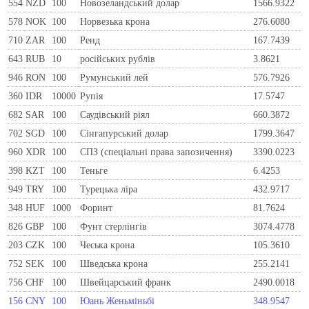
554
NZD
100
Новозеландський долар
1566.9322
578
NOK
100
Норвезька крона
276.6080
710
ZAR
100
Ренд
167.7439
643
RUB
10
російських рублів
3.8621
946
RON
100
Румунський лей
576.7926
360
IDR
10000
Рупія
17.5747
682
SAR
100
Саудівський ріял
660.3872
702
SGD
100
Сінгапурський долар
1799.3647
960
XDR
100
СПЗ (спеціальні права запозичення)
3390.0223
398
KZT
100
Теньге
6.4253
949
TRY
100
Турецька ліра
432.9717
348
HUF
1000
Форинт
81.7624
826
GBP
100
Фунт стерлінгів
3074.4778
203
CZK
100
Чеська крона
105.3610
752
SEK
100
Шведська крона
255.2141
756
CHF
100
Швейцарський франк
2490.0018
156
CNY
100
Юань Женьміньбі
348.9547