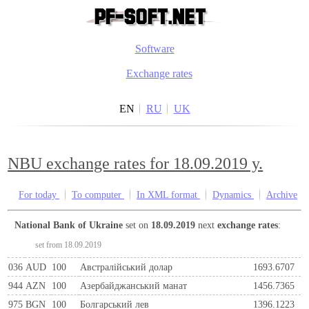
Software
Exchange rates
EN
RU
UK
NBU exchange rates for 18.09.2019 y.
For today
To computer
In XML format
Dynamics
Archive
National Bank of Ukraine
set on
18.09.2019
next
exchange rates
:
set from 18.09.2019
036
AUD
100
Австралійський долар
1693.6707
944
AZN
100
Азербайджанський манат
1456.7365
975
BGN
100
Болгарський лев
1396.1223