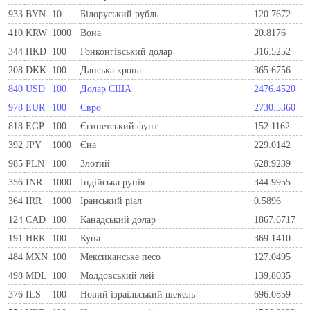
933
BYN
10
Бiлоруський рубль
120.7672
410
KRW
1000
Вона
20.8176
344
HKD
100
Гонконгівський долар
316.5252
208
DKK
100
Данська крона
365.6756
840
USD
100
Долар США
2476.4520
978
EUR
100
Євро
2730.5360
818
EGP
100
Єгипетський фунт
152.1162
392
JPY
1000
Єна
229.0142
985
PLN
100
Злотий
628.9239
356
INR
1000
Індійська рупія
344.9955
364
IRR
1000
Іранський ріал
0.5896
124
CAD
100
Канадський долар
1867.6717
191
HRK
100
Куна
369.1410
484
MXN
100
Мексиканське песо
127.0495
498
MDL
100
Молдовський лей
139.8035
376
ILS
100
Новий ізраїльський шекель
696.0859