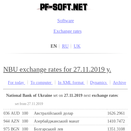
Software
Exchange rates
EN
RU
UK
NBU exchange rates for 27.11.2019 y.
For today
To computer
In XML format
Dynamics
Archive
National Bank of Ukraine
set on
27.11.2019
next
exchange rates
:
set from 27.11.2019
036
AUD
100
Австралійський долар
1626.2961
944
AZN
100
Азербайджанський манат
1410.7472
975
BGN
100
Болгарський лев
1351.3108