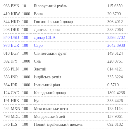
933
BYN
10
Бiлоруський рубль
115.6350
410
KRW
1000
Вона
20.3790
344
HKD
100
Гонконгівський долар
306.4012
208
DKK
100
Данська крона
353.7063
840
USD
100
Долар США
2398.2702
978
EUR
100
Євро
2642.8938
818
EGP
100
Єгипетський фунт
149.3124
392
JPY
1000
Єна
220.0761
985
PLN
100
Злотий
614.4121
356
INR
1000
Індійська рупія
335.3224
364
IRR
1000
Іранський ріал
0.5710
124
CAD
100
Канадський долар
1802.4236
191
HRK
100
Куна
355.4426
484
MXN
100
Мексиканське песо
123.1148
498
MDL
100
Молдовський лей
137.9061
376
ILS
100
Новий ізраїльський шекель
692.8182