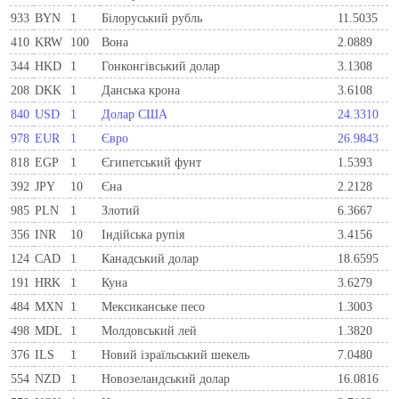
933
BYN
1
Бiлоруський рубль
11.5035
410
KRW
100
Вона
2.0889
344
HKD
1
Гонконгівський долар
3.1308
208
DKK
1
Данська крона
3.6108
840
USD
1
Долар США
24.3310
978
EUR
1
Євро
26.9843
818
EGP
1
Єгипетський фунт
1.5393
392
JPY
10
Єна
2.2128
985
PLN
1
Злотий
6.3667
356
INR
10
Індійська рупія
3.4156
124
CAD
1
Канадський долар
18.6595
191
HRK
1
Куна
3.6279
484
MXN
1
Мексиканське песо
1.3003
498
MDL
1
Молдовський лей
1.3820
376
ILS
1
Новий ізраїльський шекель
7.0480
554
NZD
1
Новозеландський долар
16.0816