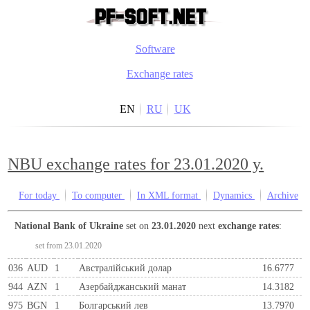
Software
Exchange rates
EN
RU
UK
NBU exchange rates for 23.01.2020 y.
For today
To computer
In XML format
Dynamics
Archive
National Bank of Ukraine
set on
23.01.2020
next
exchange rates
:
set from 23.01.2020
036
AUD
1
Австралійський долар
16.6777
944
AZN
1
Азербайджанський манат
14.3182
975
BGN
1
Болгарський лев
13.7970