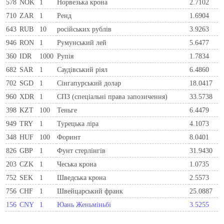
578
NOK
1
Норвезька крона
2.7102
710
ZAR
1
Ренд
1.6904
643
RUB
10
російських рублів
3.9263
946
RON
1
Румунський лей
5.6477
360
IDR
1000
Рупія
1.7834
682
SAR
1
Саудівський ріял
6.4860
702
SGD
1
Сінгапурський долар
18.0417
960
XDR
1
СПЗ (спеціальні права запозичення)
33.5738
398
KZT
100
Теньге
6.4479
949
TRY
1
Турецька ліра
4.1073
348
HUF
100
Форинт
8.0401
826
GBP
1
Фунт стерлінгів
31.9430
203
CZK
1
Чеська крона
1.0735
752
SEK
1
Шведська крона
2.5573
756
CHF
1
Швейцарський франк
25.0887
156
CNY
1
Юань Женьміньбі
3.5255