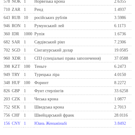
578
NOK
1
Норвезька крона
2.6355
710
ZAR
1
Ренд
1.4937
643
RUB
10
російських рублів
3.5986
946
RON
1
Румунський лей
6.1173
360
IDR
1000
Рупія
1.6736
682
SAR
1
Саудівський ріял
7.2306
702
SGD
1
Сінгапурський долар
19.0585
960
XDR
1
СПЗ (спеціальні права запозичення)
37.0588
398
KZT
100
Теньге
6.2473
949
TRY
1
Турецька ліра
4.0150
348
HUF
100
Форинт
8.2272
826
GBP
1
Фунт стерлінгів
33.6258
203
CZK
1
Чеська крона
1.0877
752
SEK
1
Шведська крона
2.7013
756
CHF
1
Швейцарський франк
28.0116
156
CNY
1
Юань Женьміньбі
3.8492