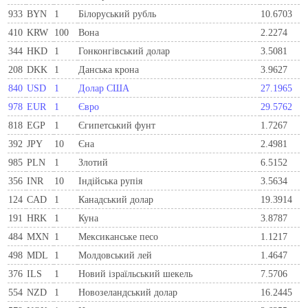
933
BYN
1
Бiлоруський рубль
10.6703
410
KRW
100
Вона
2.2274
344
HKD
1
Гонконгівський долар
3.5081
208
DKK
1
Данська крона
3.9627
840
USD
1
Долар США
27.1965
978
EUR
1
Євро
29.5762
818
EGP
1
Єгипетський фунт
1.7267
392
JPY
10
Єна
2.4981
985
PLN
1
Злотий
6.5152
356
INR
10
Індійська рупія
3.5634
124
CAD
1
Канадський долар
19.3914
191
HRK
1
Куна
3.8787
484
MXN
1
Мексиканське песо
1.1217
498
MDL
1
Молдовський лей
1.4647
376
ILS
1
Новий ізраїльський шекель
7.5706
554
NZD
1
Новозеландський долар
16.2445