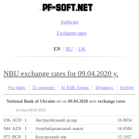
Software
Exchange rates
EN
RU
UK
NBU exchange rates for 09.04.2020 y.
For today
To computer
In XML format
Dynamics
Archive
National Bank of Ukraine
set on
09.04.2020
next
exchange rates
:
set from 09.04.2020
036
AUD
1
Австралійський долар
16.8034
944
AZN
1
Азербайджанський манат
16.0584
975
BGN
1
Болгарський лев
15.1167