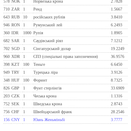
578
NOK
1
Норвезька крона
2.7828
710
ZAR
1
Ренд
1.5667
643
RUB
10
російських рублів
3.8410
946
RON
1
Румунський лей
6.2493
360
IDR
1000
Рупія
1.8905
682
SAR
1
Саудівський ріял
7.1212
702
SGD
1
Сінгапурський долар
19.2249
960
XDR
1
СПЗ (спеціальні права запозичення)
36.9576
398
KZT
100
Теньге
6.6450
949
TRY
1
Турецька ліра
3.9126
348
HUF
100
Форинт
8.7325
826
GBP
1
Фунт стерлінгів
33.6909
203
CZK
1
Чеська крона
1.1316
752
SEK
1
Шведська крона
2.8743
756
CHF
1
Швейцарський франк
28.2546
156
CNY
1
Юань Женьміньбі
3.7777