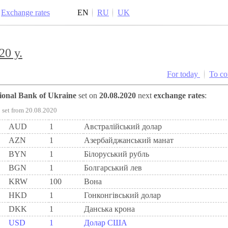
Exchange rates
EN
RU
UK
20 y.
For today
To c
tional Bank of Ukraine
set on
20.08.2020
next
exchange rates
:
set from 20.08.2020
AUD
1
Австралійський долар
AZN
1
Азербайджанський манат
BYN
1
Бiлоруський рубль
BGN
1
Болгарський лев
KRW
100
Вона
HKD
1
Гонконгівський долар
DKK
1
Данська крона
USD
1
Долар США