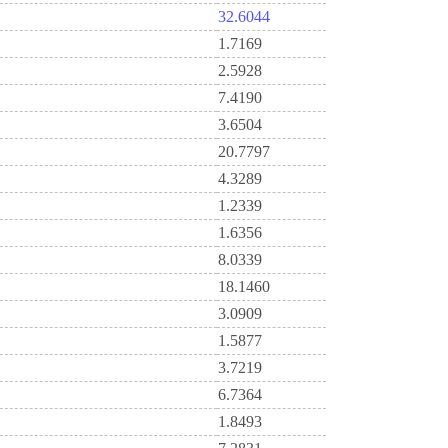
32.6044
1.7169
2.5928
7.4190
3.6504
20.7797
4.3289
1.2339
1.6356
8.0339
18.1460
3.0909
1.5877
3.7219
6.7364
1.8493