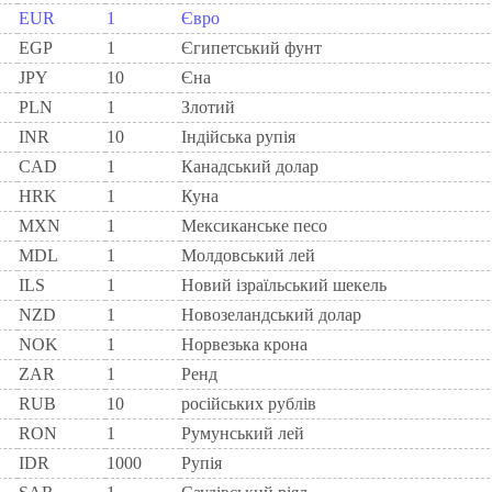
EUR
1
Євро
EGP
1
Єгипетський фунт
JPY
10
Єна
PLN
1
Злотий
INR
10
Індійська рупія
CAD
1
Канадський долар
HRK
1
Куна
MXN
1
Мексиканське песо
MDL
1
Молдовський лей
ILS
1
Новий ізраїльський шекель
NZD
1
Новозеландський долар
NOK
1
Норвезька крона
ZAR
1
Ренд
RUB
10
російських рублів
RON
1
Румунський лей
IDR
1000
Рупія