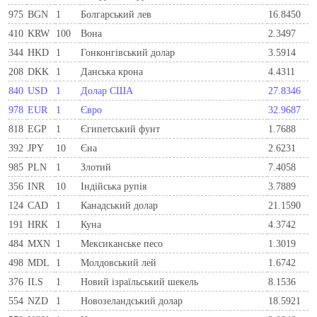
975
BGN
1
Болгарський лев
16.8450
410
KRW
100
Вона
2.3497
344
HKD
1
Гонконгівський долар
3.5914
208
DKK
1
Данська крона
4.4311
840
USD
1
Долар США
27.8346
978
EUR
1
Євро
32.9687
818
EGP
1
Єгипетський фунт
1.7688
392
JPY
10
Єна
2.6231
985
PLN
1
Злотий
7.4058
356
INR
10
Індійська рупія
3.7889
124
CAD
1
Канадський долар
21.1590
191
HRK
1
Куна
4.3742
484
MXN
1
Мексиканське песо
1.3019
498
MDL
1
Молдовський лей
1.6742
376
ILS
1
Новий ізраїльський шекель
8.1536
554
NZD
1
Новозеландський долар
18.5921