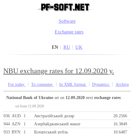
Software
Exchange rates
EN
RU
UK
NBU exchange rates for 12.09.2020 y.
For today
To computer
In XML format
Dynamics
Archive
National Bank of Ukraine
set on
12.09.2020
next
exchange rates
:
set from 12.09.2020
036
AUD
1
Австралійський долар
20.2566
944
AZN
1
Азербайджанський манат
16.3849
933
BYN
1
Бiлоруський рубль
10.6487