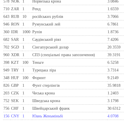
578
NOK
1
Норвезька крона
3.0846
710
ZAR
1
Ренд
1.6559
643
RUB
10
російських рублів
3.7066
946
RON
1
Румунський лей
6.7861
360
IDR
1000
Рупія
1.8736
682
SAR
1
Саудівський ріял
7.4206
702
SGD
1
Сінгапурський долар
20.3559
960
XDR
1
СПЗ (спеціальні права запозичення)
39.3191
398
KZT
100
Теньге
6.5258
949
TRY
1
Турецька ліра
3.7314
348
HUF
100
Форинт
9.2149
826
GBP
1
Фунт стерлінгів
35.9818
203
CZK
1
Чеська крона
1.2403
752
SEK
1
Шведська крона
3.1798
756
CHF
1
Швейцарський франк
30.6312
156
CNY
1
Юань Женьміньбі
4.0708