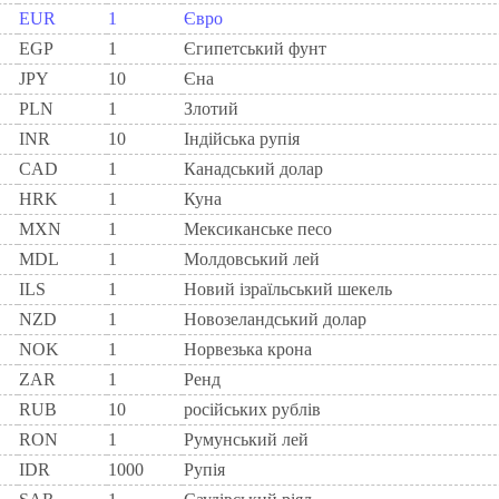
EUR
1
Євро
EGP
1
Єгипетський фунт
JPY
10
Єна
PLN
1
Злотий
INR
10
Індійська рупія
CAD
1
Канадський долар
HRK
1
Куна
MXN
1
Мексиканське песо
MDL
1
Молдовський лей
ILS
1
Новий ізраїльський шекель
NZD
1
Новозеландський долар
NOK
1
Норвезька крона
ZAR
1
Ренд
RUB
10
російських рублів
RON
1
Румунський лей
IDR
1000
Рупія