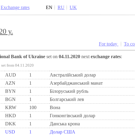
Exchange rates
EN
RU
UK
20 y.
For today
To c
tional Bank of Ukraine
set on
04.11.2020
next
exchange rates
:
set from 04.11.2020
AUD
1
Австралійський долар
AZN
1
Азербайджанський манат
BYN
1
Бiлоруський рубль
BGN
1
Болгарський лев
KRW
100
Вона
HKD
1
Гонконгівський долар
DKK
1
Данська крона
USD
1
Долар США