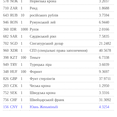
578
NOK
1
Норвезька крона
3.2037
710
ZAR
1
Ренд
1.8688
643
RUB
10
російських рублів
3.7594
946
RON
1
Румунський лей
6.9440
360
IDR
1000
Рупія
2.0166
682
SAR
1
Саудівський ріял
7.5835
702
SGD
1
Сінгапурський долар
21.2482
960
XDR
1
СПЗ (спеціальні права запозичення)
40.5678
398
KZT
100
Теньге
6.7338
949
TRY
1
Турецька ліра
3.6039
348
HUF
100
Форинт
9.3697
826
GBP
1
Фунт стерлінгів
37.9711
203
CZK
1
Чеська крона
1.2950
752
SEK
1
Шведська крона
3.3316
756
CHF
1
Швейцарський франк
31.3092
156
CNY
1
Юань Женьміньбі
4.3254