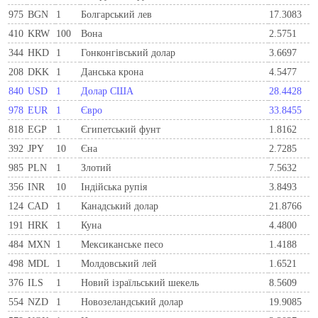
975
BGN
1
Болгарський лев
17.3083
410
KRW
100
Вона
2.5751
344
HKD
1
Гонконгівський долар
3.6697
208
DKK
1
Данська крона
4.5477
840
USD
1
Долар США
28.4428
978
EUR
1
Євро
33.8455
818
EGP
1
Єгипетський фунт
1.8162
392
JPY
10
Єна
2.7285
985
PLN
1
Злотий
7.5632
356
INR
10
Індійська рупія
3.8493
124
CAD
1
Канадський долар
21.8766
191
HRK
1
Куна
4.4800
484
MXN
1
Мексиканське песо
1.4188
498
MDL
1
Молдовський лей
1.6521
376
ILS
1
Новий ізраїльський шекель
8.5609
554
NZD
1
Новозеландський долар
19.9085