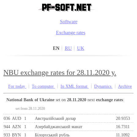
Software
Exchange rates
EN
RU
UK
NBU exchange rates for 28.11.2020 y.
For today
To computer
In XML format
Dynamics
Archive
National Bank of Ukraine
set on
28.11.2020
next
exchange rates
:
set from 28.11.2020
036
AUD
1
Австралійський долар
20.9353
944
AZN
1
Азербайджанський манат
16.7311
933
BYN
1
Бiлоруський рубль
11.1092