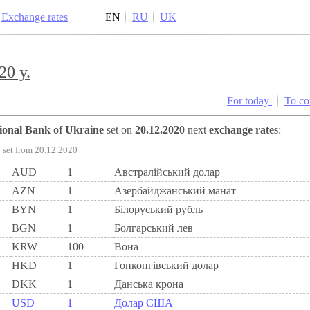
Exchange rates
EN
RU
UK
20 y.
For today
To c
tional Bank of Ukraine
set on
20.12.2020
next
exchange rates
:
set from 20.12.2020
AUD
1
Австралійський долар
AZN
1
Азербайджанський манат
BYN
1
Бiлоруський рубль
BGN
1
Болгарський лев
KRW
100
Вона
HKD
1
Гонконгівський долар
DKK
1
Данська крона
USD
1
Долар США