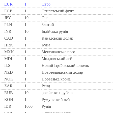
EUR
1
Євро
EGP
1
Єгипетський фунт
JPY
10
Єна
PLN
1
Злотий
INR
10
Індійська рупія
CAD
1
Канадський долар
HRK
1
Куна
MXN
1
Мексиканське песо
MDL
1
Молдовський лей
ILS
1
Новий ізраїльський шекель
NZD
1
Новозеландський долар
NOK
1
Норвезька крона
ZAR
1
Ренд
RUB
10
російських рублів
RON
1
Румунський лей
IDR
1000
Рупія