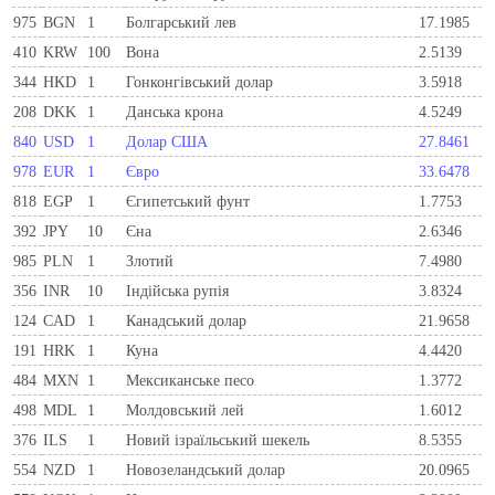
975
BGN
1
Болгарський лев
17.1985
410
KRW
100
Вона
2.5139
344
HKD
1
Гонконгівський долар
3.5918
208
DKK
1
Данська крона
4.5249
840
USD
1
Долар США
27.8461
978
EUR
1
Євро
33.6478
818
EGP
1
Єгипетський фунт
1.7753
392
JPY
10
Єна
2.6346
985
PLN
1
Злотий
7.4980
356
INR
10
Індійська рупія
3.8324
124
CAD
1
Канадський долар
21.9658
191
HRK
1
Куна
4.4420
484
MXN
1
Мексиканське песо
1.3772
498
MDL
1
Молдовський лей
1.6012
376
ILS
1
Новий ізраїльський шекель
8.5355
554
NZD
1
Новозеландський долар
20.0965