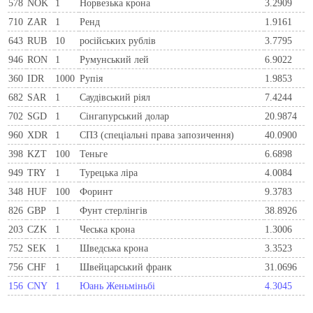
578
NOK
1
Норвезька крона
3.2909
710
ZAR
1
Ренд
1.9161
643
RUB
10
російських рублів
3.7795
946
RON
1
Румунський лей
6.9022
360
IDR
1000
Рупія
1.9853
682
SAR
1
Саудівський ріял
7.4244
702
SGD
1
Сінгапурський долар
20.9874
960
XDR
1
СПЗ (спеціальні права запозичення)
40.0900
398
KZT
100
Теньге
6.6898
949
TRY
1
Турецька ліра
4.0084
348
HUF
100
Форинт
9.3783
826
GBP
1
Фунт стерлінгів
38.8926
203
CZK
1
Чеська крона
1.3006
752
SEK
1
Шведська крона
3.3523
756
CHF
1
Швейцарський франк
31.0696
156
CNY
1
Юань Женьміньбі
4.3045