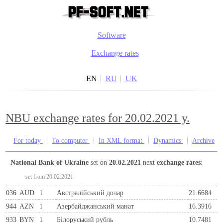
Software
Exchange rates
EN
RU
UK
NBU exchange rates for 20.02.2021 y.
For today
To computer
In XML format
Dynamics
Archive
National Bank of Ukraine
set on
20.02.2021
next
exchange rates
:
set from 20.02.2021
036
AUD
1
Австралійський долар
21.6684
944
AZN
1
Азербайджанський манат
16.3916
933
BYN
1
Бiлоруський рубль
10.7481