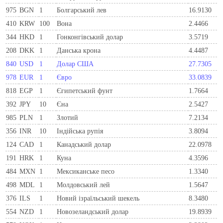
975
BGN
1
Болгарський лев
16.9130
410
KRW
100
Вона
2.4466
344
HKD
1
Гонконгівський долар
3.5719
208
DKK
1
Данська крона
4.4487
840
USD
1
Долар США
27.7305
978
EUR
1
Євро
33.0839
818
EGP
1
Єгипетський фунт
1.7664
392
JPY
10
Єна
2.5427
985
PLN
1
Злотий
7.2134
356
INR
10
Індійська рупія
3.8094
124
CAD
1
Канадський долар
22.0978
191
HRK
1
Куна
4.3596
484
MXN
1
Мексиканське песо
1.3340
498
MDL
1
Молдовський лей
1.5647
376
ILS
1
Новий ізраїльський шекель
8.3480
554
NZD
1
Новозеландський долар
19.8939