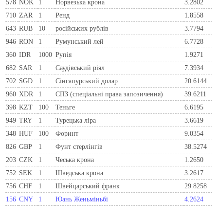
578
NOK
1
Норвезька крона
3.2802
710
ZAR
1
Ренд
1.8558
643
RUB
10
російських рублів
3.7794
946
RON
1
Румунський лей
6.7728
360
IDR
1000
Рупія
1.9271
682
SAR
1
Саудівський ріял
7.3934
702
SGD
1
Сінгапурський долар
20.6144
960
XDR
1
СПЗ (спеціальні права запозичення)
39.6211
398
KZT
100
Теньге
6.6195
949
TRY
1
Турецька ліра
3.6619
348
HUF
100
Форинт
9.0354
826
GBP
1
Фунт стерлінгів
38.5274
203
CZK
1
Чеська крона
1.2650
752
SEK
1
Шведська крона
3.2617
756
CHF
1
Швейцарський франк
29.8258
156
CNY
1
Юань Женьміньбі
4.2624