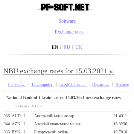
Software
Exchange rates
EN
RU
UK
NBU exchange rates for 15.03.2021 y.
For today
To computer
In XML format
Dynamics
Archive
National Bank of Ukraine
set on
15.03.2021
next
exchange rates
:
set from 15.03.2021
036
AUD
1
Австралійський долар
21.4911
944
AZN
1
Азербайджанський манат
16.3236
933
BYN
1
Бiлоруський рубль
10.7010