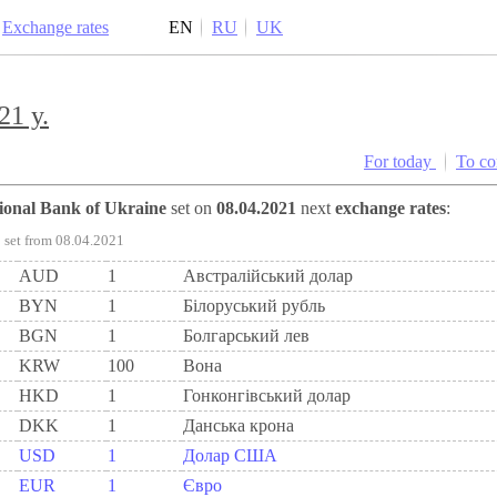
Exchange rates
EN
RU
UK
21 y.
For today
To c
tional Bank of Ukraine
set on
08.04.2021
next
exchange rates
:
set from 08.04.2021
AUD
1
Австралійський долар
BYN
1
Бiлоруський рубль
BGN
1
Болгарський лев
KRW
100
Вона
HKD
1
Гонконгівський долар
DKK
1
Данська крона
USD
1
Долар США
EUR
1
Євро