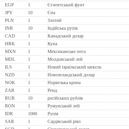
EGP
1
Єгипетський фунт
JPY
10
Єна
PLN
1
Злотий
INR
10
Індійська рупія
CAD
1
Канадський долар
HRK
1
Куна
MXN
1
Мексиканське песо
MDL
1
Молдовський лей
ILS
1
Новий ізраїльський шекель
NZD
1
Новозеландський долар
NOK
1
Норвезька крона
ZAR
1
Ренд
RUB
10
російських рублів
RON
1
Румунський лей
IDR
1000
Рупія
SAR
1
Саудівський ріял