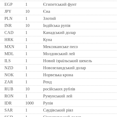
EGP
1
Єгипетський фунт
JPY
10
Єна
PLN
1
Злотий
INR
10
Індійська рупія
CAD
1
Канадський долар
HRK
1
Куна
MXN
1
Мексиканське песо
MDL
1
Молдовський лей
ILS
1
Новий ізраїльський шекель
NZD
1
Новозеландський долар
NOK
1
Норвезька крона
ZAR
1
Ренд
RUB
10
російських рублів
RON
1
Румунський лей
IDR
1000
Рупія
SAR
1
Саудівський ріял