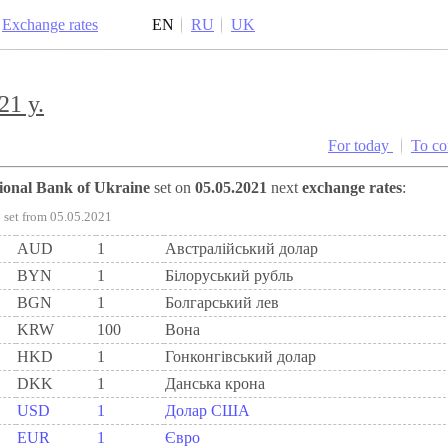
Exchange rates
EN
RU
UK
21 y.
For today
To c
tional Bank of Ukraine
set on
05.05.2021
next
exchange rates
:
set from 05.05.2021
AUD
1
Австралійський долар
BYN
1
Бiлоруський рубль
BGN
1
Болгарський лев
KRW
100
Вона
HKD
1
Гонконгівський долар
DKK
1
Данська крона
USD
1
Долар США
EUR
1
Євро