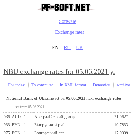
Software
Exchange rates
EN
RU
UK
NBU exchange rates for 05.06.2021 y.
For today
To computer
In XML format
Dynamics
Archive
National Bank of Ukraine
set on
05.06.2021
next
exchange rates
:
set from 05.06.2021
036
AUD
1
Австралійський долар
21.0627
933
BYN
1
Бiлоруський рубль
10.7833
975
BGN
1
Болгарський лев
17.0099