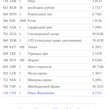
710
ZAR
1
Ренд
2.0133
643
RUB
10
російських рублів
3.7317
946
RON
1
Румунський лей
6.7565
360
IDR
1000
Рупія
1.9136
682
SAR
1
Саудівський ріял
7.2901
702
SGD
1
Сінгапурський долар
20.6246
960
XDR
1
СПЗ (спеціальні права запозичення)
39.4238
398
KZT
100
Теньге
6.3911
949
TRY
1
Турецька ліра
3.1478
348
HUF
100
Форинт
9.6169
826
GBP
1
Фунт стерлінгів
38.7148
203
CZK
1
Чеська крона
1.3071
752
SEK
1
Шведська крона
3.2891
756
CHF
1
Швейцарський франк
30.3323
156
CNY
1
Юань Женьміньбі
4.2753