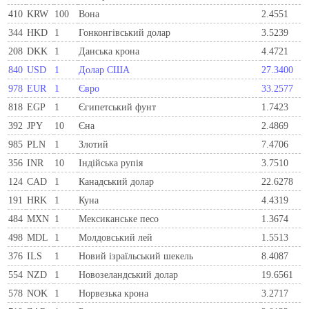
410
KRW
100
Вона
2.4551
344
HKD
1
Гонконгівський долар
3.5239
208
DKK
1
Данська крона
4.4721
840
USD
1
Долар США
27.3400
978
EUR
1
Євро
33.2577
818
EGP
1
Єгипетський фунт
1.7423
392
JPY
10
Єна
2.4869
985
PLN
1
Злотий
7.4706
356
INR
10
Індійська рупія
3.7510
124
CAD
1
Канадський долар
22.6278
191
HRK
1
Куна
4.4319
484
MXN
1
Мексиканське песо
1.3674
498
MDL
1
Молдовський лей
1.5513
376
ILS
1
Новий ізраїльський шекель
8.4087
554
NZD
1
Новозеландський долар
19.6561
578
NOK
1
Норвезька крона
3.2717