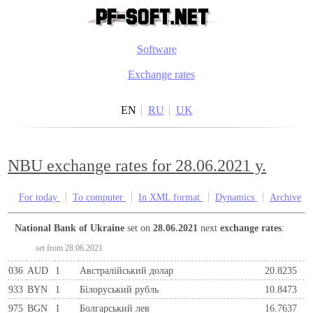
Software
Exchange rates
EN
RU
UK
NBU exchange rates for 28.06.2021 y.
For today
To computer
In XML format
Dynamics
Archive
National Bank of Ukraine
set on
28.06.2021
next
exchange rates
:
set from 28.06.2021
036
AUD
1
Австралійський долар
20.8235
933
BYN
1
Бiлоруський рубль
10.8473
975
BGN
1
Болгарський лев
16.7637