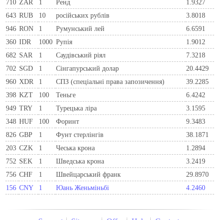
710
ZAR
1
Ренд
1.9327
643
RUB
10
російських рублів
3.8018
946
RON
1
Румунський лей
6.6591
360
IDR
1000
Рупія
1.9012
682
SAR
1
Саудівський ріял
7.3218
702
SGD
1
Сінгапурський долар
20.4429
960
XDR
1
СПЗ (спеціальні права запозичення)
39.2285
398
KZT
100
Теньге
6.4242
949
TRY
1
Турецька ліра
3.1595
348
HUF
100
Форинт
9.3483
826
GBP
1
Фунт стерлінгів
38.1871
203
CZK
1
Чеська крона
1.2894
752
SEK
1
Шведська крона
3.2419
756
CHF
1
Швейцарський франк
29.8970
156
CNY
1
Юань Женьміньбі
4.2460