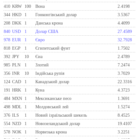
410
KRW
100
Вона
2.4198
344
HKD
1
Гонконгівський долар
3.5367
208
DKK
1
Данська крона
4.4099
840
USD
1
Долар США
27.4589
978
EUR
1
Євро
32.7928
818
EGP
1
Єгипетський фунт
1.7502
392
JPY
10
Єна
2.4789
985
PLN
1
Злотий
7.2474
356
INR
10
Індійська рупія
3.7029
124
CAD
1
Канадський долар
22.3316
191
HRK
1
Куна
4.3723
484
MXN
1
Мексиканське песо
1.3691
498
MDL
1
Молдовський лей
1.5274
376
ILS
1
Новий ізраїльський шекель
8.4525
554
NZD
1
Новозеландський долар
19.4107
578
NOK
1
Норвезька крона
3.2251