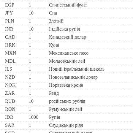
EGP
1
Єгипетський фунт
JPY
10
Єна
PLN
1
Злотий
INR
10
Індійська рупія
CAD
1
Канадський долар
HRK
1
Куна
MXN
1
Мексиканське песо
MDL
1
Молдовський лей
ILS
1
Новий ізраїльський шекель
NZD
1
Новозеландський долар
NOK
1
Норвезька крона
ZAR
1
Ренд
RUB
10
російських рублів
RON
1
Румунський лей
IDR
1000
Рупія
SAR
1
Саудівський ріял