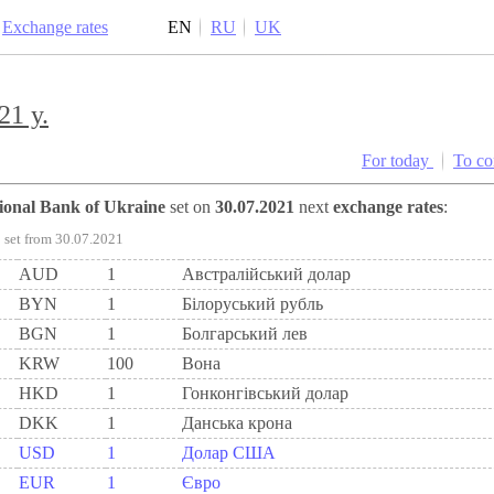
Exchange rates
EN
RU
UK
21 y.
For today
To c
tional Bank of Ukraine
set on
30.07.2021
next
exchange rates
:
set from 30.07.2021
AUD
1
Австралійський долар
BYN
1
Бiлоруський рубль
BGN
1
Болгарський лев
KRW
100
Вона
HKD
1
Гонконгівський долар
DKK
1
Данська крона
USD
1
Долар США
EUR
1
Євро