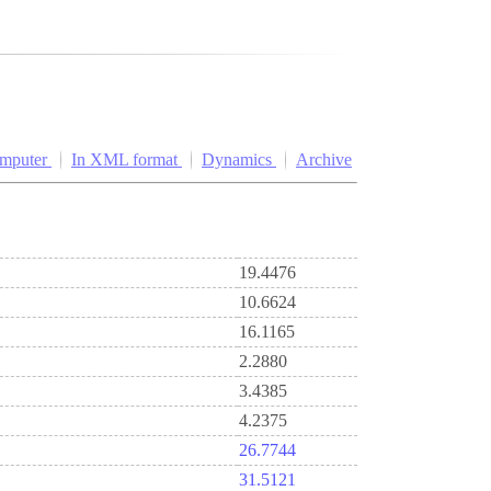
omputer
In XML format
Dynamics
Archive
19.4476
10.6624
16.1165
2.2880
3.4385
4.2375
26.7744
31.5121