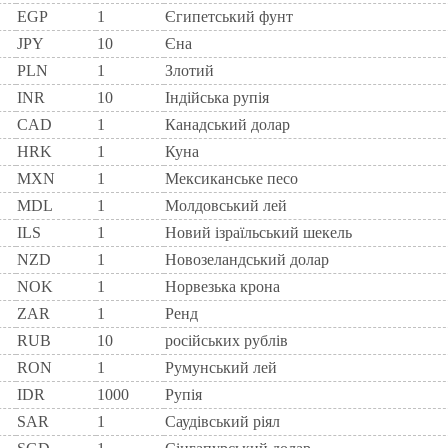
EGP
1
Єгипетський фунт
JPY
10
Єна
PLN
1
Злотий
INR
10
Індійська рупія
CAD
1
Канадський долар
HRK
1
Куна
MXN
1
Мексиканське песо
MDL
1
Молдовський лей
ILS
1
Новий ізраїльський шекель
NZD
1
Новозеландський долар
NOK
1
Норвезька крона
ZAR
1
Ренд
RUB
10
російських рублів
RON
1
Румунський лей
IDR
1000
Рупія
SAR
1
Саудівський ріял