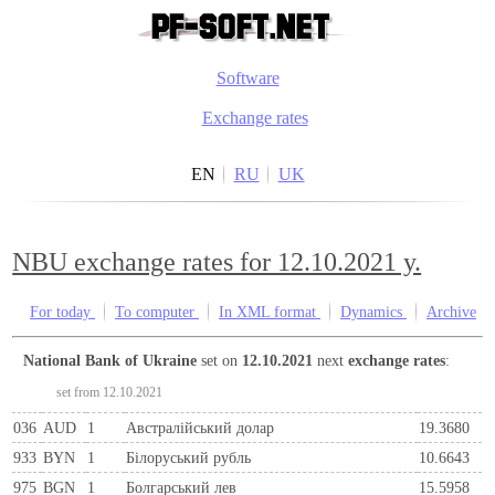
Software
Exchange rates
EN
RU
UK
NBU exchange rates for 12.10.2021 y.
For today
To computer
In XML format
Dynamics
Archive
National Bank of Ukraine
set on
12.10.2021
next
exchange rates
:
set from 12.10.2021
036
AUD
1
Австралійський долар
19.3680
933
BYN
1
Бiлоруський рубль
10.6643
975
BGN
1
Болгарський лев
15.5958