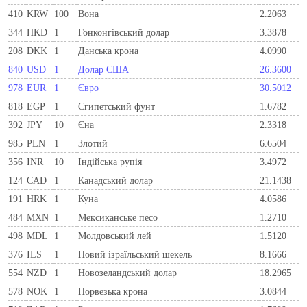
410
KRW
100
Вона
2.2063
344
HKD
1
Гонконгівський долар
3.3878
208
DKK
1
Данська крона
4.0990
840
USD
1
Долар США
26.3600
978
EUR
1
Євро
30.5012
818
EGP
1
Єгипетський фунт
1.6782
392
JPY
10
Єна
2.3318
985
PLN
1
Злотий
6.6504
356
INR
10
Індійська рупія
3.4972
124
CAD
1
Канадський долар
21.1438
191
HRK
1
Куна
4.0586
484
MXN
1
Мексиканське песо
1.2710
498
MDL
1
Молдовський лей
1.5120
376
ILS
1
Новий ізраїльський шекель
8.1666
554
NZD
1
Новозеландський долар
18.2965
578
NOK
1
Норвезька крона
3.0844