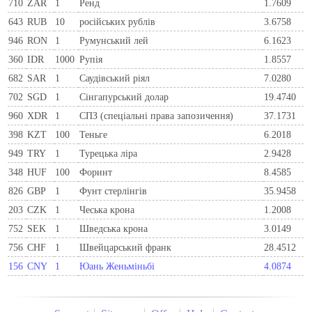
710
ZAR
1
Ренд
1.7609
643
RUB
10
російських рублів
3.6758
946
RON
1
Румунський лей
6.1623
360
IDR
1000
Рупія
1.8557
682
SAR
1
Саудівський ріял
7.0280
702
SGD
1
Сінгапурський долар
19.4740
960
XDR
1
СПЗ (спеціальні права запозичення)
37.1731
398
KZT
100
Теньге
6.2018
949
TRY
1
Турецька ліра
2.9428
348
HUF
100
Форинт
8.4585
826
GBP
1
Фунт стерлінгів
35.9458
203
CZK
1
Чеська крона
1.2008
752
SEK
1
Шведська крона
3.0149
756
CHF
1
Швейцарський франк
28.4512
156
CNY
1
Юань Женьміньбі
4.0874