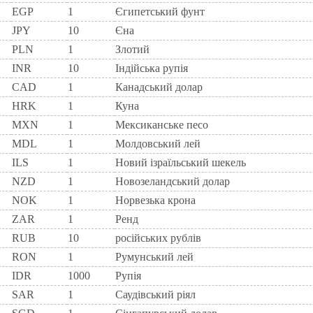
EGP
1
Єгипетський фунт
JPY
10
Єна
PLN
1
Злотий
INR
10
Індійська рупія
CAD
1
Канадський долар
HRK
1
Куна
MXN
1
Мексиканське песо
MDL
1
Молдовський лей
ILS
1
Новий ізраїльський шекель
NZD
1
Новозеландський долар
NOK
1
Норвезька крона
ZAR
1
Ренд
RUB
10
російських рублів
RON
1
Румунський лей
IDR
1000
Рупія
SAR
1
Саудівський ріял